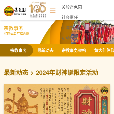
关於啬色园
社会责任
宗教事务
新闻中心
宣道弘法 广结善缘
活动日志
联络我们
宗教事务
最新动态
宗教事务架构
黄大仙信
最新动态
2024年财神诞限定活动