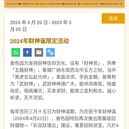
活动
2024 年 4 月 20 日 - 2024 年 5
月 05 日
2024年财神诞限定活动
啬色园为发扬财神信仰文化，设有「财神宫」，供奉
「五路财神」，象徵广纳东南西北中五方之财。当中
「黑虎玄坛赵元帅」，黑面浓须，手执金鐧，被尊称
为「武财神」。武财神神通广大，能呼风唤雨，除瘟
祛疟，保病禳灾；买卖求财，能使之宜利和合。诚心
祈求，无不灵验。
每年农历三月十五日为财神诞期，为庆祝今年财神诞
（2024年4月23日），啬色园特别再次推出限量版招
财福物—「彩龙跃瑞云」摆设，寓意招财进宝。凡於4