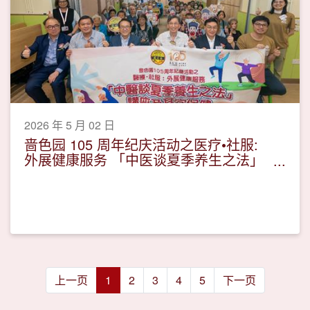
2026 年 5 月 02 日
啬色园 105 周年纪庆活动之医疗•社服:
外展健康服务 「中医谈夏季养生之法」
讲座及耳穴保健
上一页
1
2
3
4
5
下一页