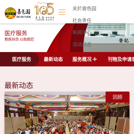
关於啬色园
社会责任
医疗服务
新闻中心
救疾扶伤 以助困厄
活动日志
联络我们
医疗服务
最新动态
服务概况
刊物及申请
最新动态
回顾