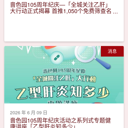
啬色园105周年纪庆—「全城关注乙肝」
大行动正式揭幕 首推1,050个免费筛查名
额 暑期全面深入社区
消息
2026 年 6 月 09 日
啬色园105周年纪庆活动之系列式专题健
康讲座「乙型肝炎知多少」