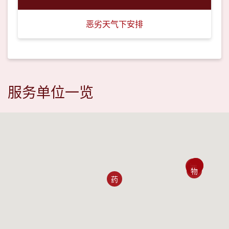
恶劣天气下安排
服务单位一览
中
牙
眼
西
物
药