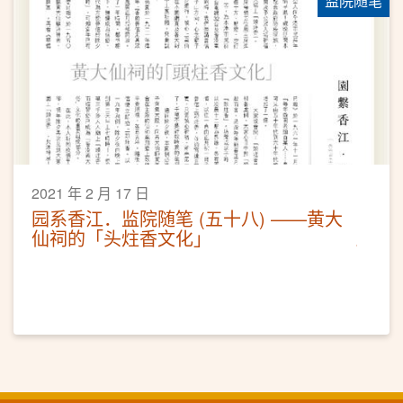
监院随笔
2021 年 2 月 17 日
园系香江．监院随笔 (五十八) ——黄大
仙祠的「头炷香文化」