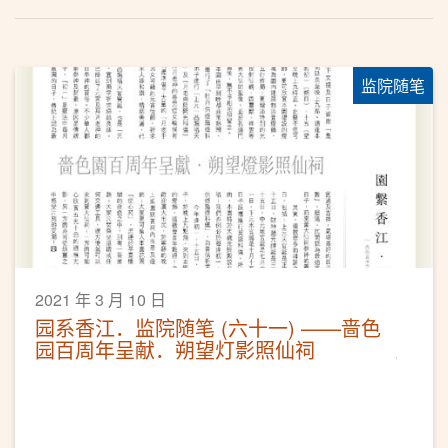
监院随笔
2021 年 3 月 10 日
园系香江．监院随笔 (六十一) ——啬色
园百周年呈献．朔望灯影照仙祠