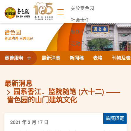
关於啬色园
社会责任
啬色园
新闻中心
普济劝善 崇善惠民
活动日志
联络我们
慈善服务
最新消息
新闻稿
表格
刊物及表
最新消息
园系香江．监院随笔 (六十二) ——
啬色园的山门建筑文化
监院随笔
2021 年 3 月 17 日