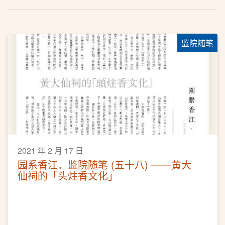
监院随笔
2021 年 2 月 17 日
园系香江．监院随笔 (五十八) ——黄大
仙祠的「头炷香文化」