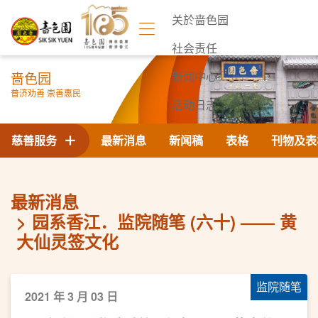
关於啬色园
社会责任
啬色园
新闻中心
普济劝善 崇善惠民
活动日志
联络我们
慈善服务
最新消息
新闻稿
表格
刊物及表
最新消息
园系香江．监院随笔 (六十) —— 黄
大仙灵签文化
监院随笔
2021 年 3 月 03 日