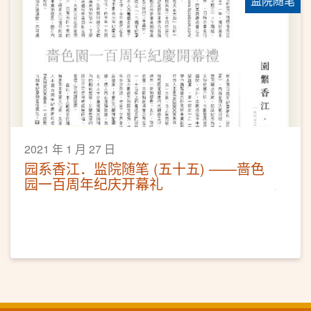
监院随笔
2021 年 1 月 27 日
园系香江．监院随笔 (五十五) ——啬色
园一百周年纪庆开幕礼