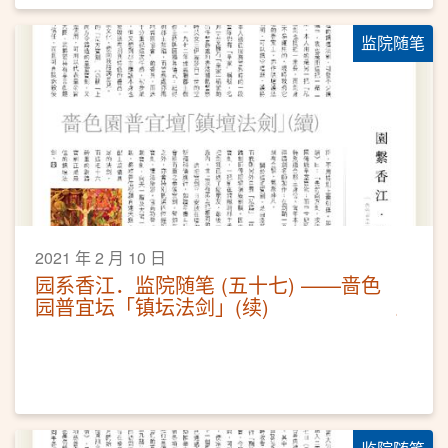
监院随笔
2021 年 2 月 10 日
园系香江．监院随笔 (五十七) ——啬色
园普宜坛「镇坛法剑」(续)