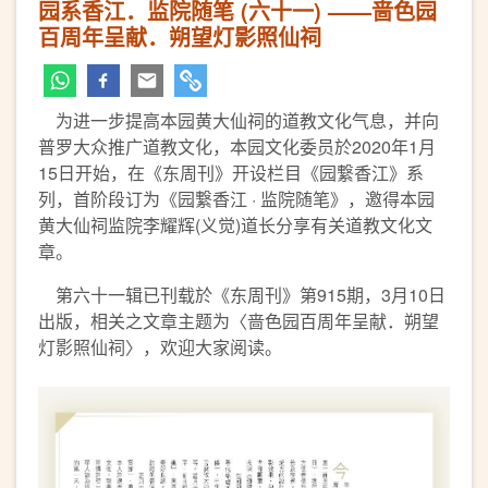
园系香江．监院随笔 (六十一) ——啬色园
百周年呈献．朔望灯影照仙祠
为进一步提高本园黄大仙祠的道教文化气息，并向
普罗大众推广道教文化，本园文化委员於2020年1月
15日开始，在《东周刊》开设栏目《园繋香江》系
列，首阶段订为《园繋香江 · 监院随笔》，邀得本园
黄大仙祠监院李耀辉(义觉)道长分享有关道教文化文
章。
第六十一辑已刊载於《东周刊》第915期，3月10日
出版，相关之文章主题为〈啬色园百周年呈献．朔望
灯影照仙祠〉，欢迎大家阅读。