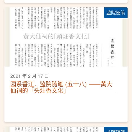
监院随笔
2021 年 2 月 17 日
园系香江．监院随笔 (五十八) ——黄大
仙祠的「头炷香文化」