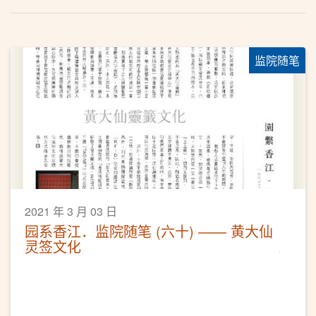
监院随笔
2021 年 3 月 03 日
园系香江．监院随笔 (六十) —— 黄大仙
灵签文化