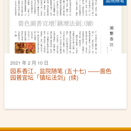
监院随笔
2021 年 2 月 10 日
园系香江．监院随笔 (五十七) ——啬色
园普宜坛「镇坛法剑」(续)