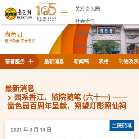
关於啬色园
社会责任
啬色园
新闻中心
普济劝善 崇善惠民
活动日志
联络我们
慈善服务
最新消息
新闻稿
表格
刊物及表
最新消息
园系香江．监院随笔 (六十一) ——
啬色园百周年呈献．朔望灯影照仙祠
监院随笔
2021 年 3 月 10 日