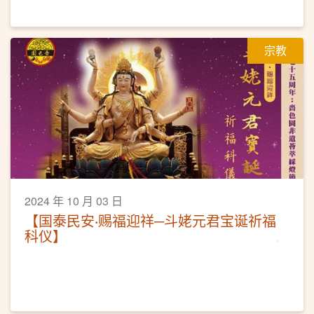
宗教
2024 年 10 月 03 日
【国泰民安‧赐福迎祥─斗姥元君宝诞祈福
科仪】