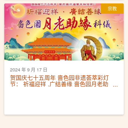
宗教
2024 年 9 月 17 日
贺国庆七十五周年 啬色园非遗荟萃彩灯
节： 祈福迎祥 .广结善缘 啬色园月老助
缘科仪