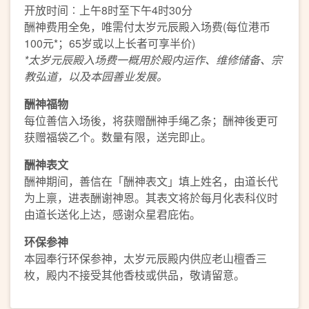
开放时间︰上午8时至下午4时30分
酬神费用全免，唯需付太岁元辰殿入场费(每位港币
100元*；65岁或以上长者可享半价)
*
太岁元辰殿入场费一概用於殿内运作、维修储备、宗
教弘道，以及本园善业发展。
酬神福物
每位善信入场後，将获赠酬神手绳乙条；酬神後更可
获赠福袋乙个。数量有限，送完即止。
酬神表文
酬神期间，善信在「酬神表文」填上姓名，由道长代
为上禀，进表酬谢神恩。其表文将於每月化表科仪时
由道长送化上达，感谢众星君庇佑。
环保参神
本园奉行环保参神，太岁元辰殿内供应老山檀香三
枚，殿内不接受其他香枝或供品，敬请留意。