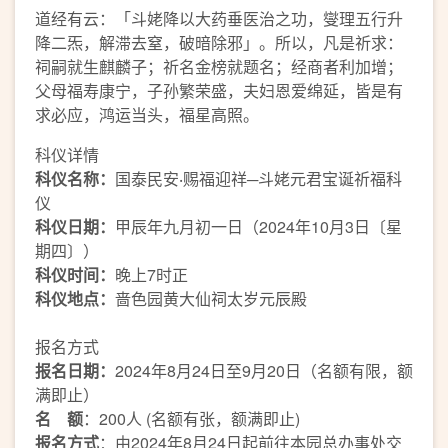
道经有云：「斗姥降以大药垂医治之功，燮理五行升
降二炁，解滞去窒，破暗除邪」。所以，凡是祈求：
祠嗣就生麒麟子；祈名金榜就题名；经商者利加增；
父母福寿康宁，子孙繁荣盛，夫妇恩爱绵延，皆是有
求必应，鸿运当头，福星高照。
科仪详情
科仪名称：
国泰民安‧赐福迎祥─斗姥元君宝诞祈福科
仪
科仪日期：
甲辰年九月初一日（2024年10月3日〔星
期四〕）
科仪时间：
晚上7时正
科仪地点：
啬色园黄大仙祠太岁元辰殿
报名方式
报名日期：
2024年8月24日至9月20日（名额有限，额
满即止）
名 额
：200人 (名额有张，额满即止)
报名方式
：由2024年8月24日起前往本园总办事处交