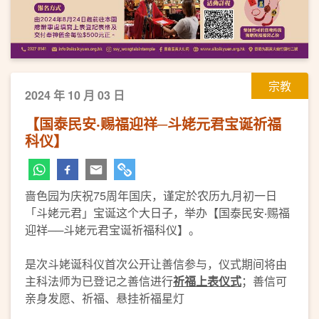
宗教
2024 年 10 月 03 日
【国泰民安‧赐福迎祥─斗姥元君宝诞祈福
科仪】
啬色园为庆祝75周年国庆，谨定於农历九月初一日
「斗姥元君」宝诞这个大日子，举办【国泰民安‧赐福
迎祥──斗姥元君宝诞祈福科仪】。
是次斗姥诞科仪首次公开让善信参与，仪式期间将由
主科法师为已登记之善信进行
祈福
上表
仪式
；善信可
亲身发愿、祈福、悬挂祈福星灯