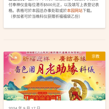
付奉神仪金每位港币$500元正，以及填写上表登记表
格。表格可於本园总办事处取或於
本园网站
下载。
（参加者可於当晚科仪获赠祈福福袋乙份）
宗教
2024 年 9 月 17 日