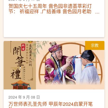
贺国庆七十五周年 啬色园非遗荟萃彩灯
节： 祈福迎祥 .广结善缘 啬色园月老助
缘科仪
宗教
2024 年 9 月 08 日
万世师表孔圣先师 甲辰年2024启蒙开笔