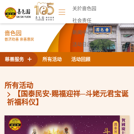
关於啬色园
社会责任
啬色园
新闻中心
普济劝善 崇善惠民
活动日志
联络我们
慈善服务
所有活动
活动回顾
所有活动
【国泰民安‧赐福迎祥─斗姥元君宝诞
祈福科仪】