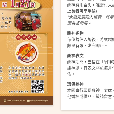
酬神費用全免，唯需付太歲
上長者可享半價)
*
太歲元辰殿入場費一概用
園善業發展。
酬神福物
每位善信入場後，將獲贈
數量有限，送完即止。
酬神表文
酬神期間，善信在「酬神
謝神恩。其表文將於每月
佑。
環保參神
本園奉行環保參神，太歲
他香枝或供品，敬請留意