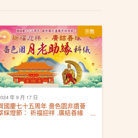
宗教
2024 年 9 月 17 日
賀國慶七十五周年 嗇色園非遺薈
萃綵燈節： 祈福迎祥 .廣結善緣
嗇色園月老助緣科儀