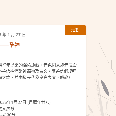
活動
5 年 1 月 27 日
——酬神
明整年以來的保佑護蔭。嗇色園太歲元辰殿
，為各善信準備酬神福物及表文，讓善信們虔拜
命太歲，並由道長代為稟白表文，酬謝神
025年1月27日 (農曆年廿八)
歲元辰殿
4時30分