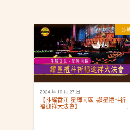
宗
2024 年 10 月 27 日
【斗耀香江 星輝南區 ‧讚星禮斗祈
福迎祥大法會】