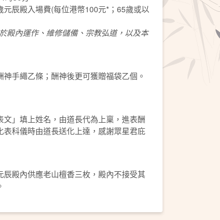
元辰殿入場費(每位港幣100元*；65歲或以
於殿內運作、維修儲備、宗教弘道，以及本
酬神手繩乙條；酬神後更可獲贈福袋乙個。
表文」填上姓名，由道長代為上稟，進表酬
化表科儀時由道長送化上達，感謝眾星君庇
元辰殿內供應老山檀香三枚，殿內不接受其
。