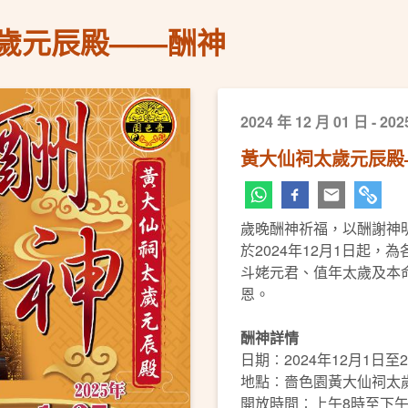
歲元辰殿——酬神
2024 年 12 月 01 日 - 202
黃大仙祠太歲元辰殿
歲晚酬神祈福，以酬謝神
於2024年12月1日起
斗姥元君、值年太歲及本
恩。
酬神詳情
日期︰2024年12月1日至2
地點︰嗇色園黃大仙祠太
開放時間︰上午8時至下午