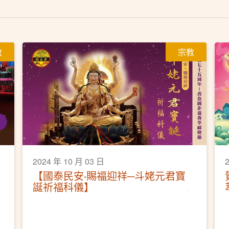
教
宗教
2024 年 10 月 03 日
【國泰民安‧賜福迎祥─斗姥元君寶
誕祈福科儀】