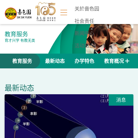
关於啬色园
社会责任
教育服务
新闻中心
育才兴学 有教无类
活动日志
联络我们
教育服务
最新动态
办学特色
教育概况
最新动态
消息