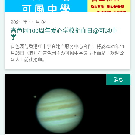
2021 年 11 月 04 日
啬色园100周年爱心学校捐血日@可风中
学
啬色园与香港红十字会输血服务中心合作，将於2021年11
月26日（五）在啬色园主办可风中学设立捐血站，欢迎公
众人士前往捐血。
消息