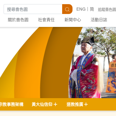
搜尋關鍵字
搜尋
ENG
简
追蹤嗇色園
關於嗇色園
社會責任
新聞中心
活動日誌
宗教事務架構
黃大仙信仰
道教推廣