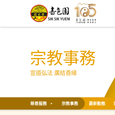
宗教事務
宣道弘法 廣結善緣
慈善服務
宗教事務
最新動態