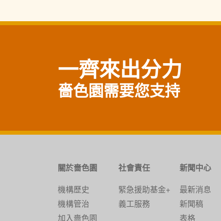
一齊來出分力
嗇色園需要您支持
關於嗇色園
社會責任
新聞中心
機構歷史
緊急援助基金+
最新消息
機構管治
義工服務
新聞稿
加入嗇色園
表格