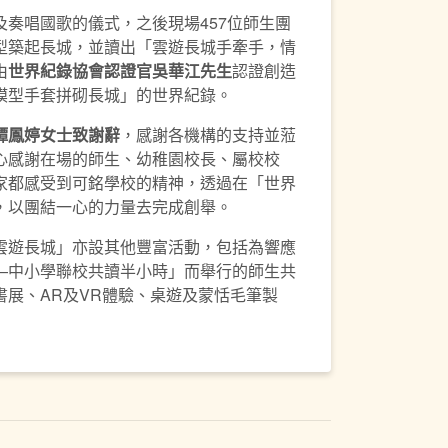
奏唱國歌的儀式，之後現場457位師生團
型築起長城，並讀出「雲遊長城手牽手，情
由
世界紀錄協會認證官吳華江先生
認證創造
模型手套拼砌長城」的世界紀錄。
譚鳳婷
女士致謝辭
，感謝各機構的支持並蒞
心感謝在場的師生、幼稚園校長、屬校校
家都感受到可銘學校的精神，透過在「世界
，以團結一心的力量去完成創舉。
雲遊長城」亦設其他豐富活動，包括為響應
—中小學聯校共讀半小時」而舉行的師生共
書展、AR及VR體驗、桌遊及蒙恬毛筆製