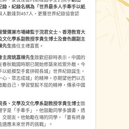
紀
錄
，紀錄名稱為
「世界最多人手牽手以紙
與人數達到457人，更獲世界紀錄協會認
館營運兼市場總監于浣君女士、香港教育大
及文化學系副教授李貴生博士及嗇色園副主
棟先生
擔任主禮嘉賓。
會主席姚嘉棟先生
致歡迎辭時表示，中國的
在春秋戰國時期已開始修築來抵禦外敵。今
手以紙模型手套拼砌長城」世界紀錄誕生，
一心、眾志成城」的精神，亦期望他們以古
激勵自己，學習堅毅不屈的精神，傳承中國
院長、文學及文化學系副教授李貴生博士
致
鍵字是「手牽手」，他鼓勵同學多讀書，透
」交朋友。他勉勵在場的同學，「要有終身
能適應未來世界的挑戰」。