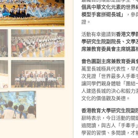
個
具中華文化元素的世
界
模型手套拼砌長城」
，參
證。
活動有幸邀請到
香港文學
學研究生院副院長、文學
席兼教育委員會主席姚嘉
嗇色園副主席兼教育委員
萬里長城極具代表性，早
次見證「世界最多人手牽
讓同學們親身體驗「團結
人建造長城的決心和毅力
文化的價值觀及美德。
香港教育大學研究生院副
辭時表示，今日活動的關
過閱讀，與古人「手牽手
學習的習慣、多閱讀，才