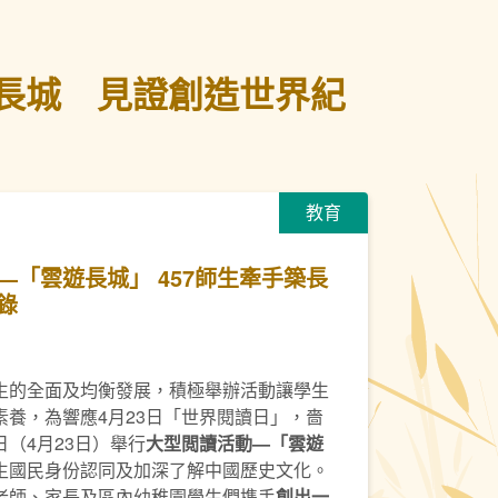
築長城 見證創造世界紀
教育
—「雲遊長城」 457師生牽手築長
錄
生的全面及均衡發展，積極舉辦活動讓學生
養，為響應4月23日「世界閱讀日」，嗇
（4月23日）舉行
大型
閲
讀活動
—
「雲遊
生國民身份認同及加深了解中國歷史文化。
老師、家長及區內幼稚園學生們携手
創出一