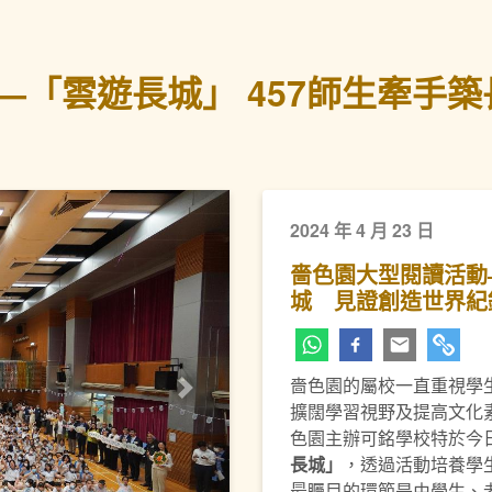
—「雲遊長城」 457師生牽手
2024 年 4 月 23 日
嗇色園大型閱讀活動
城 見證創造世界紀
嗇色園的屬校一直重視學
下一頁
擴闊學習視野及提高文化素
色園主辦可銘學校特於今日
長城」
，透過活動培養學
最矚目的環節是由學生、