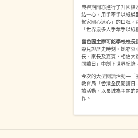
典禮期間亦進行了升國旗及
結一心，用手牽手以紙模
繫家國心連心」的口號，
「世界最多人手牽手以紙
嗇色園主辦可銘學校校長
臨見證歷史時刻。她亦衷
長、家長及嘉賓，相信大
閱讀日」中創下世界紀錄
今次的大型閲讀活動—「
教育局「香港全民閱讀日
讀活動、以長城為主題的
作。