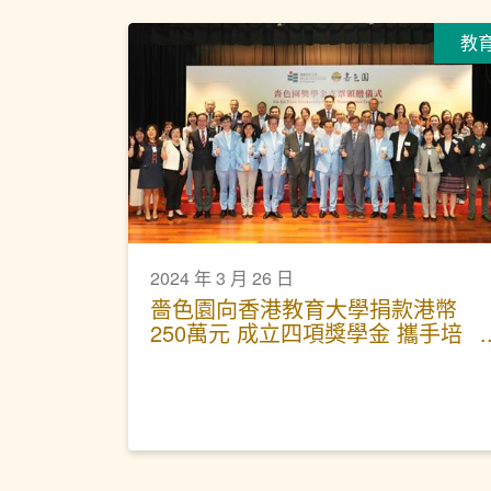
教
2024 年 3 月 26 日
嗇色園向香港教育大學捐款港幣
250萬元 成立四項獎學金 攜手培
育教育人才