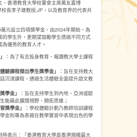
生、香港教育大學校董會主席黃友嘉博
大學校長李子建教授,JP，以及教育界的代表共
0萬元設立四項獎學金，由2024年開始，為
異的學生外，更期望鼓勵學生透過不同方式
成為優秀的教育人才。
」
：為了有志投身教育、報讀教大學士課程
體驗課程傑出學生獎學金」
：旨在支持教大
話沉浸課程，通過生活體驗全面提升語文教
獎學金」
：旨在支持學生到內地、亞洲或歐
生能藉此擴闊視野、開拓思維；
習獎學金」
：學校體驗計劃乃教師培訓課程
學金則專為表揚在教學實習中表現出色的學
辭時表示：「香港教育大學是香港規模最大