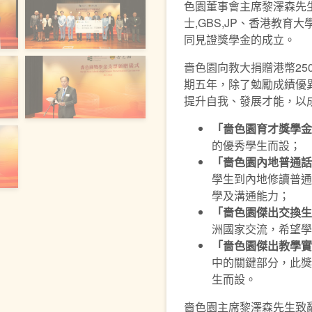
色園董事會主席黎澤森先
士,GBS,JP、香港教育
同見證獎學金的成立。
嗇色園向教大捐贈港幣25
期五年，除了勉勵成績優
提升自我、發展才能，以
「
嗇色園育才獎學金
的優秀學生而設；
「嗇色園內地普通話
學生到內地修讀普通
學及溝通能力；
「嗇色園傑出交換生
洲國家交流，希望學
「嗇色園傑出教學實
中的關鍵部分，此獎
生而設。
嗇色園主席黎澤森先生致