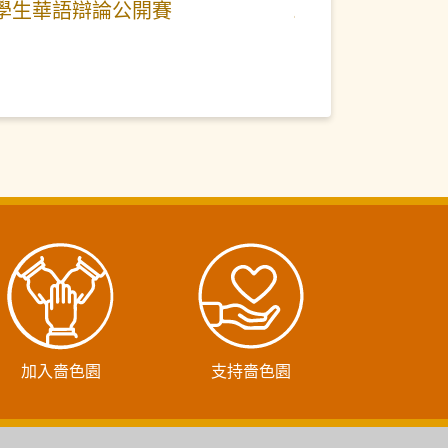
學生華語辯論公開賽
加入嗇色園
支持嗇色園