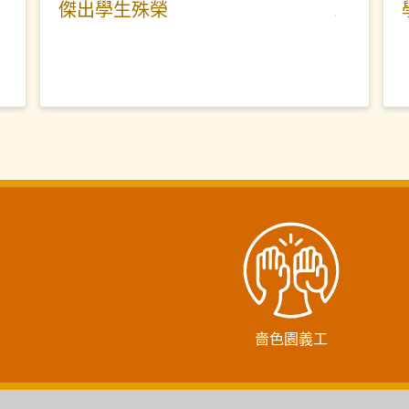
傑出學生殊榮
嗇色園義工