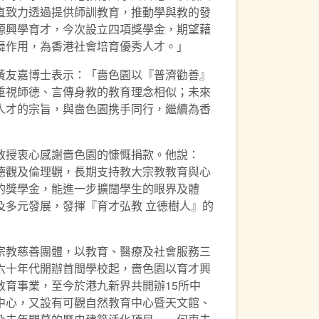
直致力透過提供師訓教育，推動學與教的發
源興學育才，今次設立四項獎學金，期望藉
舞作用，為香港社會培育優秀人才。」
黃友嘉博士表示：「嗇色園以『普濟勸善』
重視師德、言傳身教的教育理念相似；未來
人才的宗旨，與嗇色園携手同行，繼續為香
教授衷心感謝嗇色園的慷慨捐款。他說：
德觀及倫理觀，長期支持教大宗教教育與心
的獎學金，能進一步擴闊學生的眼界及體
及多元發展，發揮『育才弘教 立德樹人』的
宗教慈善團體，以教育、醫療及社會服務三
六十年代開辦首間學校起，嗇色園以育才興
教育事業，至今於港九新界共開辦15所中
中心，又設有可觀自然教育中心暨天文館、