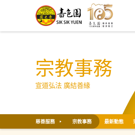
宗教事務
宣道弘法 廣結善緣
慈善服務
宗教事務
最新動態