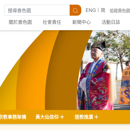
搜尋關鍵字
搜尋
ENG
简
追蹤嗇色園
關於嗇色園
社會責任
新聞中心
活動日誌
宗教事務架構
黃大仙信仰
道教推廣