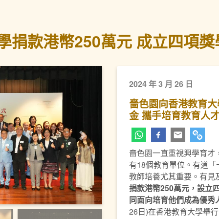
捐款港幣250萬元 成立四項獎
2024 年 3 月 26 日
嗇色園向香港教育大
金 攜手培育教育人
下一頁
嗇色園一直重視興學育才
有18個教育單位。有道
教師培養尤其重要。有見
捐款港幣250萬元，設立
同面向培育他們成為優秀
26日)在香港教育大學舉