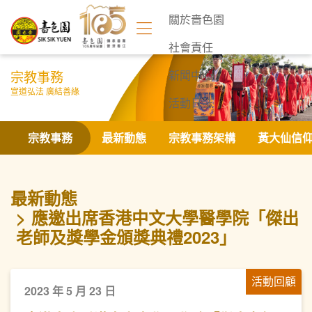
關於嗇色園
社會責任
宗教事務
新聞中心
宣道弘法 廣結善緣
活動日誌
聯絡我們
宗教事務
最新動態
宗教事務架構
黃大仙信
最新動態
應邀出席香港中文大學醫學院「傑出
老師及獎學金頒獎典禮2023」
活動回顧
2023 年 5 月 23 日