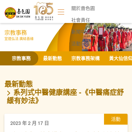
關於嗇色園
社會責任
宗教事務
新聞中心
宣道弘法 廣結善緣
活動日誌
聯絡我們
宗教事務
最新動態
宗教事務架構
黃大仙信
最新動態
系列式中醫健康講座 -《中醫痛症舒
緩有妙法》
活動
2023 年 2 月 17 日