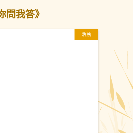
生你問我答》
活動