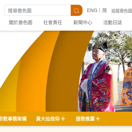
搜尋關鍵字
搜尋
ENG
简
追蹤嗇色園
關於嗇色園
社會責任
新聞中心
活動日誌
宗教事務架構
黃大仙信仰
道教推廣