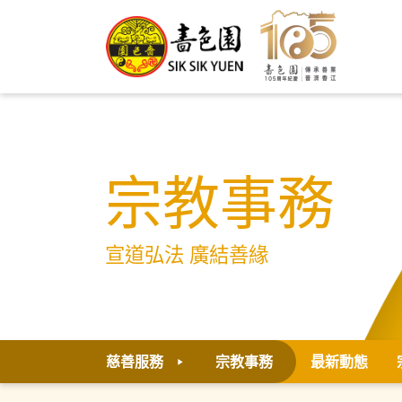
宗教事務
宣道弘法 廣結善緣
慈善服務
宗教事務
最新動態