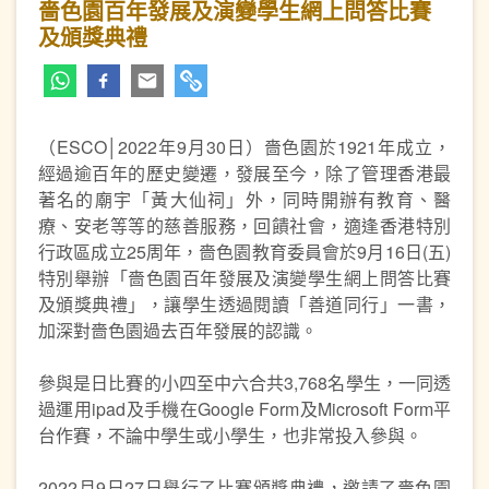
嗇色園百年發展及演變學生網上問答比賽
及頒獎典禮
（ESCO│2022年9月30日）嗇色園於1921年成立，
經過逾百年的歷史變遷，發展至今，除了管理香港最
著名的廟宇「黃大仙祠」外，同時開辦有教育、醫
療、安老等等的慈善服務，回饋社會，適逢香港特別
行政區成立25周年，嗇色園教育委員會於9月16日(五)
特別舉辦「嗇色園百年發展及演變學生網上問答比賽
及頒獎典禮」，讓學生透過閱讀「善道同行」一書，
加深對嗇色園過去百年發展的認識。
參與是日比賽的小四至中六合共3,768名學生，一同透
過運用ipad及手機在Google Form及Microsoft Form平
台作賽，不論中學生或小學生，也非常投入參與。
2022月9日27日舉行了比賽頒獎典禮，邀請了嗇色園