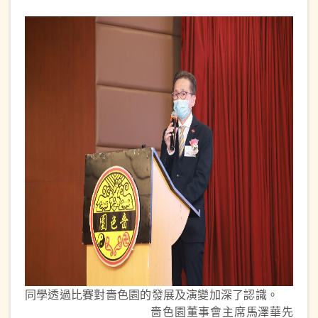
同學透過比賽對嗇色園的發展及演變加深了認識。
嗇色園董事會主席馬澤華先