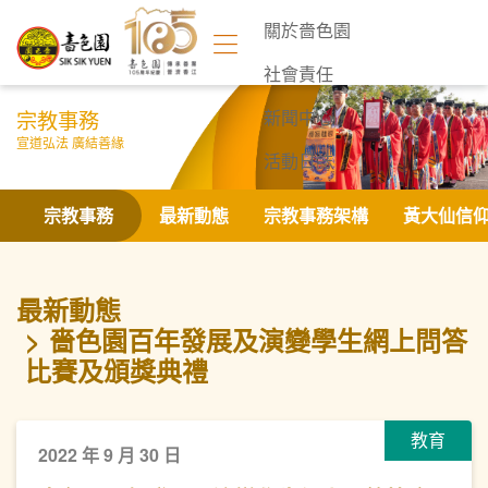
關於嗇色園
社會責任
宗教事務
新聞中心
宣道弘法 廣結善緣
活動日誌
聯絡我們
宗教事務
最新動態
宗教事務架構
黃大仙信
最新動態
嗇色園百年發展及演變學生網上問答
比賽及頒獎典禮
教育
2022 年 9 月 30 日