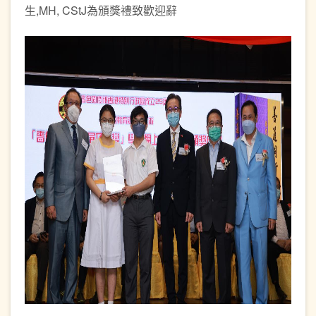
生,MH, CStJ為頒獎禮致歡迎辭