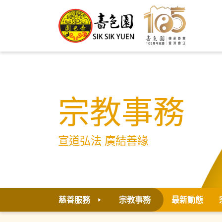
宗教事務
宣道弘法 廣結善緣
慈善服務
宗教事務
最新動態