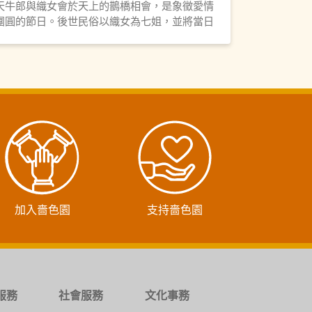
天牛郎與織女會於天上的鵲橋相會，是象徵愛情
團圓的節日。後世民俗以織女為七姐，並將當日
定為七姐誕祭祀。嗇色園將於8月4日首辦「七姐
寶誕暨園遊晚會」予公眾參與，共慶佳節。
加入嗇色園
支持嗇色園
服務
社會服務
文化事務