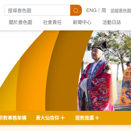
搜尋關鍵字
搜尋
ENG
简
追蹤嗇色園
關於嗇色園
社會責任
新聞中心
活動日誌
宗教事務架構
黃大仙信仰
道教推廣