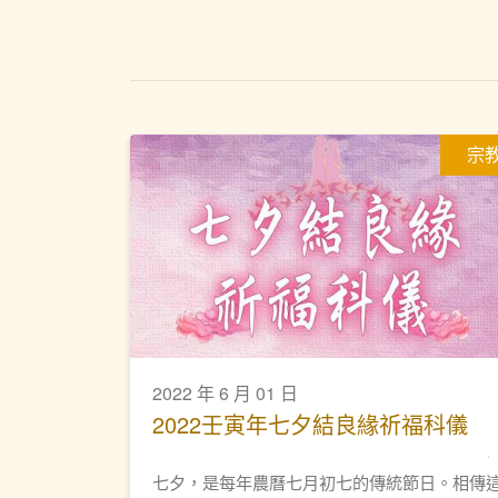
宗
2022 年 6 月 01 日
2022壬寅年七夕結良緣祈福科儀
七夕，是每年農曆七月初七的傳統節日。相傳