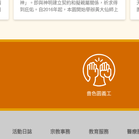
情
神」。即與神明建立契約和擬親屬關係，祈求得
日
到庇佑。自2016年起，本園開始舉辦黃大仙師上
色
契結緣儀式，善信可藉此與黃大仙師上契，與仙
師建立親近關係，為善信與黃大仙師結善緣的途
徑之一。
嗇色園義工
活動日誌
宗教事務
教育服務
醫療