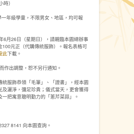
2小時）
小學一年級學童，不限男女、地區，均可報
2年6月26日（星期日），請親臨本園總辦事
100元正（代購傳統服飾）。報名表格可
按此
下載。
況而作出調整，恕不另行通知。
傳統服飾恭領「毛筆」、「證書」，經本園
光及灑淨，彌足珍貴；儀式當天，更會獲得
及一把寓意聰明勤力的「蔥芹菜蒜」。
27 8141 向本園查詢。