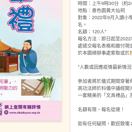
時間：上午9時30分（約
地點：嗇色園黃大仙祠
對象：2022年9月入讀
名。
名額：120人*
報名方法：即日起至202
處遞交報名表格和繳付現金
於本園總辦事處索取或於
*人數或因應疫情最新情
參加者將於儀式期間穿著
高功法師於科儀中誦經開
一套精美的「文具禮品」
名額有限，報名從速！
如有任何疑問，歡迎致電 23