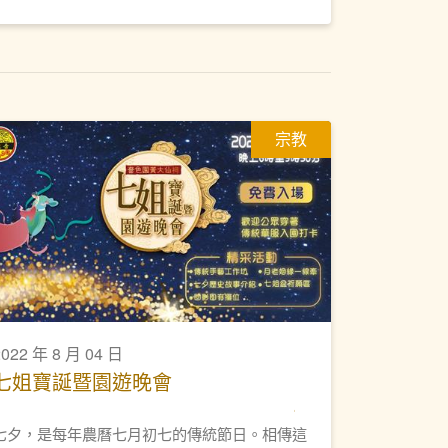
宗教
2022 年 8 月 04 日
七姐寶誕暨園遊晚會
七夕，是每年農曆七月初七的傳統節日。相傳這