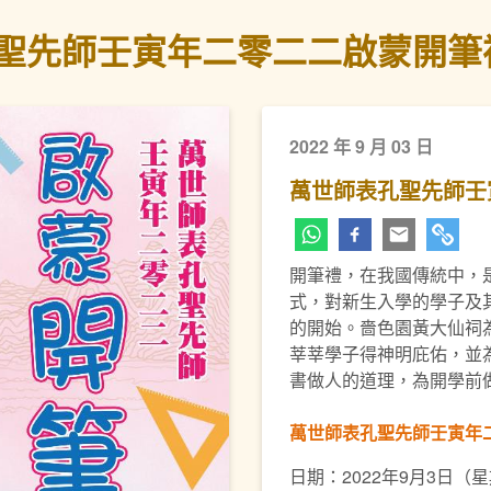
聖先師壬寅年二零二二啟蒙開筆
2022 年 9 月 03 日
萬世師表孔聖先師壬
開筆禮，在我國傳統中，
式，對新生入學的學子及
的開始。嗇色園黃大仙祠
莘莘學子得神明庇佑，並
書做人的道理，為開學前
萬世師表孔聖先師
壬寅年
日期：2022年9月3日（