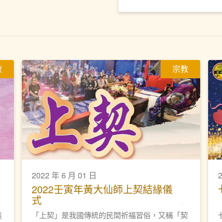
教
宗教
2022 年 6 月 01 日
2022壬寅年黃大仙師上契結緣儀
式
這
「上契」是我國傳統的民間祈福習俗，又稱「契