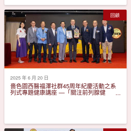
回顧
2025 年 6 月 20 日
嗇色園西醫福澤社群45周年紀慶活動之系
列式專題健康講座 —「關注前列腺健
康」活動圓滿