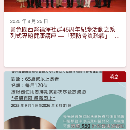
2025 年 8 月 25 日
嗇色園西醫福澤社群45周年紀慶活動之系
列式專題健康講座 —「預防骨質疏鬆」
活動圓滿
消息