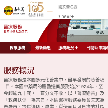
關於嗇色園
社會責任
醫療服務
新聞中心
救疾扶傷 以助困厄
活動日誌
聯絡我們
醫療服務
最新動態
服務概況
刊物及申請
服務概況
醫療服務是本園多元化善業中，最早發展的慈善項
目。本園中藥局的贈醫送藥服務始於1924年，至
今超逾九十載，一直分文不收。以「普濟勸善」及
「救疾扶傷」為宗旨，本園醫療服務委員會矢志為
普羅市民提供適切、專業、質優而且可負擔的社區