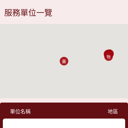
服務單位一覽
中
牙
眼
西
物
藥
單位名稱
地區