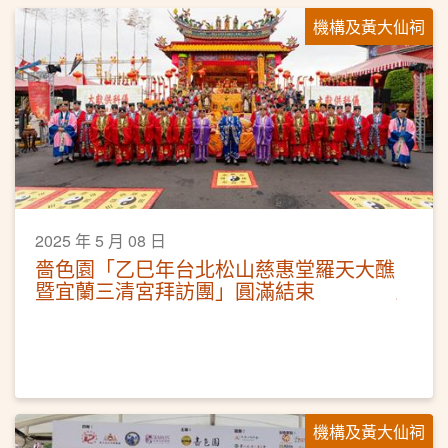
機構及黃大仙祠
2025 年 5 月 08 日
嗇色園「乙巳年台北松山慈惠堂羅天大醮
暨宜蘭三清宮拜訪團」圓滿結束
機構及黃大仙祠