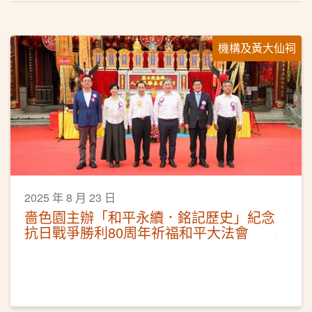
機構及黃大仙祠
2025 年 8 月 23 日
嗇色園主辦「和平永續．銘記歷史」紀念
抗日戰爭勝利80周年祈福和平大法會