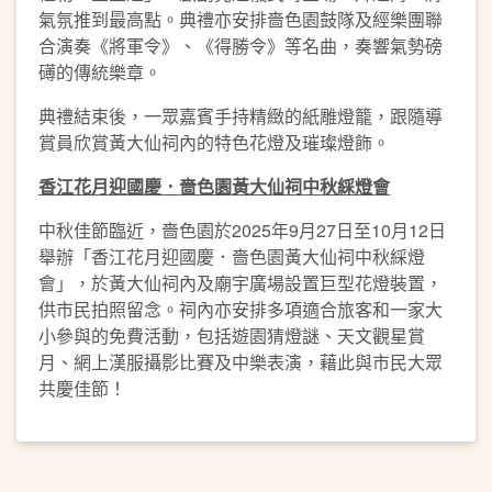
氣氛推到最高點。典禮亦安排嗇色園鼓隊及經樂團聯
合演奏《將軍令》、《得勝令》等名曲，奏響氣勢磅
礡的傳統樂章。
典禮結束後，一眾嘉賓手持精緻的紙雕燈籠，跟隨導
賞員欣賞黃大仙祠內的特色花燈及璀璨燈飾。
香江花月迎國慶．嗇色園黃大仙祠中秋綵燈會
中秋佳節臨近，嗇色園於2025年9月27日至10月12日
舉辦「香江花月迎國慶．嗇色園黃大仙祠中秋綵燈
會」，於黃大仙祠內及廟宇廣場設置巨型花燈裝置，
供市民拍照留念。祠內亦安排多項適合旅客和一家大
小參與的免費活動，包括遊園猜燈謎、天文觀星賞
月、網上漢服攝影比賽及中樂表演，藉此與市民大眾
共慶佳節！