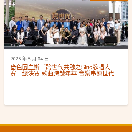
2025 年 5 月 04 日
嗇色園主辦「跨世代共融之Sing歌唱大
賽」總決賽 歌曲跨越年華 音樂串連世代