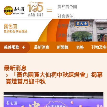
關於嗇色園
社會責任
嗇色園
新聞中心
普濟勸善 崇善惠民
活動日誌
聯絡我們
慈善服務
最新消息
新聞稿
表格
刊物及多
最新消息
「嗇色園黃大仙祠中秋綵燈會」揭幕
賞燈賞月迎中秋