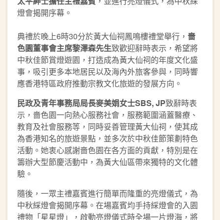
太平紳士擔任主禮嘉賓
，並進行亮燈儀式，為中秋綵
燈會揭開序幕。
典禮於晚上6時30分於黃大仙祠鳳鳴樓禮堂舉行，
嗇
色園董事會主席黎澤森先生
致歡迎辭時表示，希望將
中秋佳節賞燈遊園，打造成為黃大仙祠的年度文化盛
事，吸引更多本地居民以及海內外旅客參與，同時響
應香港特區政府推動宗教文化旅遊的發展方向。
民政及青年事務局局長麥美娟女士
SBS, JP
致辭時表
示，嗇色園一向熱心服務社會，服務範圍涵蓋醫療、
教育及社會服務等，同時妥善管理黃大仙祠，使其成
為香港知名的旅遊景點，並多次於中秋佳節策劃特色
活動。她衷心感謝嗇色園在各方面的貢獻，特別是在
籌辦大型節慶活動中，為黃大仙區帶來獨特的文化體
驗。
隨後，一眾主禮嘉賓進行簡單而隆重的亮燈儀式，為
中秋綵燈會揭開序幕。在場嘉賓均手持綵燈會的入園
禮物「星星燈」，啟動亮燈儀式時全場一片燈海，將