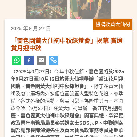
機構及黃大仙祠
2025 年 9 月 27 日
「嗇色園黃大仙祠中秋綵燈會」揭幕 賞燈
賞月迎中秋
（2025年9月27日）今年中秋佳節，
嗇色園將於
202
5
年
9
月
27
日至
10
月
12
日於黃大仙祠舉辦
「
香江花月迎
國慶．嗇色園黃大仙祠中秋綵燈會」
，除了在黃大仙
祠及廟宇廣場內外多個位置設置大型特色花燈，亦準
備了各式各樣的活動，與民同樂。為隆重其事，本園
於今晚（9月27日）在黃大仙祠舉辦「
香江花月迎國
慶．嗇色園黃大仙祠中秋綵燈會」開幕典禮
，邀得
民
政及青年事務局局長麥美娟女士
SBS, JP
、中聯辦協
調部副部長陳澤濤先生及黃大仙民政事務專員胡鉅華