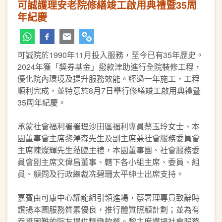
可誠護理安老院修繕竣工啟用典禮暨35周
年紀慶
可誠院於1990年11月投入服務，至今已有35年歷史。
2024年獲「獎券基金」撥款津助進行全院裝修工程，
優化院內環境及提升服務效能。經過一年施工，工程
順利完成，並特意於8月7日舉行修繕竣工啟用典禮暨
35周年紀慶。
承蒙社會福利署署理沙田區福利專員蔡玉玲女士、本
園董事會主席黎澤森先生及副主席兼社會服務委員會
主席陳燦輝先生蒞臨主禮，本園董事團、社會服務委
員會副主席文偉昌董事、轄下各小組主席、委員、組
員、顧問及行政總裁冼碧珊太平紳士出席支持。
嘉賓由可康中心耀龍組引領進場，蔡署理專員致辭時
讚揚本園服務質素優良，推行體質照顧計劃；並為有
吞嚥困難的院友提供精緻軟餐。黎主席讚揚社會服務