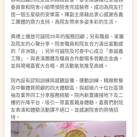
委員會和院舍小組帶領院舍完成裝修，成功為院友打
造一個五星級的安樂窩。陳副主席藉此衷心感謝各義
工團體的鼎力支持，為院友帶來多姿多彩的生活。
典禮上播放可誠院35年的服務回顧；另有職員、家屬
及院友的心聲分享。院舍職員和院友合力演出富動感
的「非洲鼓」；另外可誠院及可泰中心成立「泰誠義
工隊」，與表演團體及職員合作獻唱多首勵志金曲，
並與現場嘉賓大合唱，將活動氣氛推至高峰。
院內設有認知訓練與感觀設備、運動訓練、精緻軟餐
及中醫體質照顧的四大體驗區，與超過六十位社區領
袖及業界同工分享服務經驗。院內新置連接地下及二
樓的升降平台，吸引一眾嘉賓親身體驗。嘉賓們對院
友表演和體驗活動讚不絕口，並感謝院舍的熱情招
待。