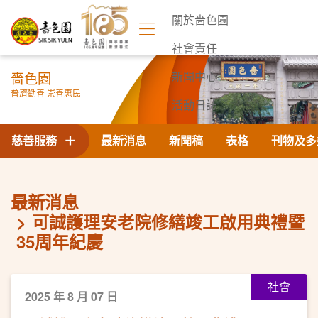
關於嗇色園
社會責任
嗇色園
新聞中心
普濟勸善 崇善惠民
活動日誌
聯絡我們
慈善服務
最新消息
新聞稿
表格
刊物及多
最新消息
可誠護理安老院修繕竣工啟用典禮暨
35周年紀慶
社會
2025 年 8 月 07 日