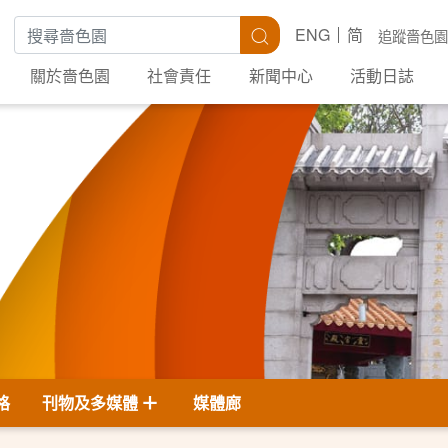
搜尋關鍵字
搜尋
ENG
简
追蹤嗇色園
關於嗇色園
社會責任
新聞中心
活動日誌
格
刊物及多媒體
媒體廊