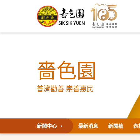
嗇色園
普濟勸善 崇善惠民
新聞中心
最新消息
新聞稿
表