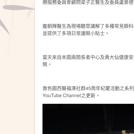
療服務委員會顧問梁子正醫生及委員盧景德
龐朝輝醫生為現場聽眾講解了多種常見眼科
並提供了多項日常護眼小貼士。
當天來自本園兩間長者中心及黃大仙健康安
鬧。
嗇色園西醫福澤社群45周年紀慶活動之系列式
YouTube Channel之更新。