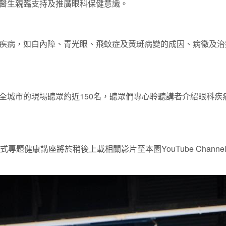
醫生親臨支持及推廣眼科保健意識。
疾病，如白內障、青光眼、飛蚊症及黃斑病變的成因、病徵及治
全城市的現場聽眾約近150名，聽眾們專心聆聽講者介紹眼科疾
專題健康講座將於稍後上載相關影片至本園YouTube Chan