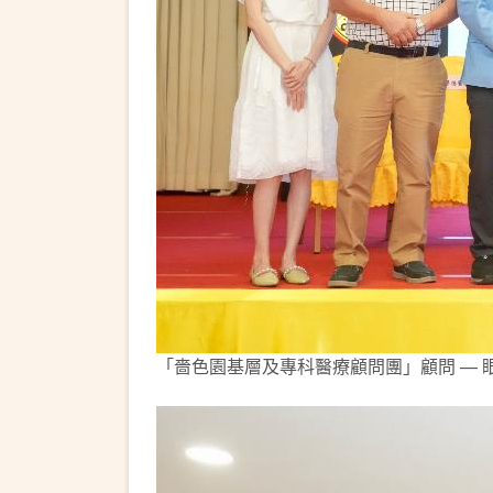
「嗇色園基層及專科醫療顧問團」顧問 — 