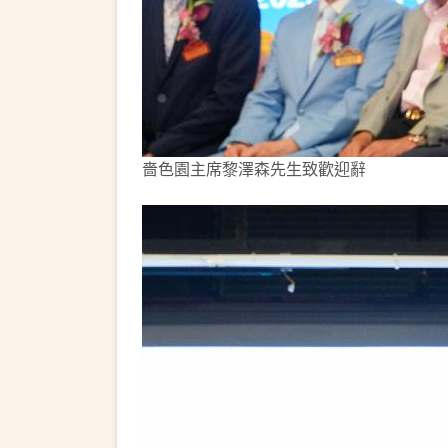
嗇色園主席黎澤森先生致歡迎辭