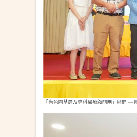
「嗇色園基層及專科醫療顧問團」顧問 — 