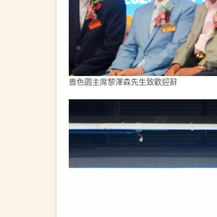
嗇色園主席黎澤森先生致歡迎辭