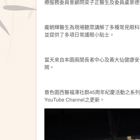
療服務委員會顧問梁子正醫生及委員盧景德
龐朝輝醫生為現場聽眾講解了多種常見眼科
並提供了多項日常護眼小貼士。
當天來自本園兩間長者中心及黃大仙健康安
鬧。
嗇色園西醫福澤社群45周年紀慶活動之系列式
YouTube Channel之更新。