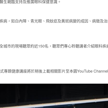
醫生親臨支持及推廣眼科保健意識。
疾病，如白內障、青光眼、飛蚊症及黃斑病變的成因、病徵及治
全城市的現場聽眾約近150名，聽眾們專心聆聽講者介紹眼科疾
專題健康講座將於稍後上載相關影片至本園YouTube Chan