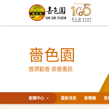
嗇色園
普濟勸善 崇善惠民
新聞中心
最新消息
新聞稿
表