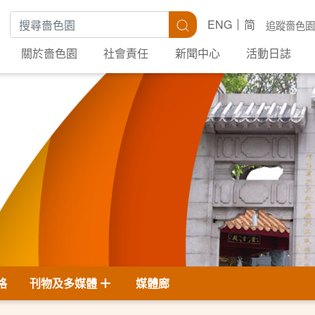
搜尋關鍵字
搜尋
ENG
简
追蹤嗇色園
關於嗇色園
社會責任
新聞中心
活動日誌
格
刊物及多媒體
媒體廊