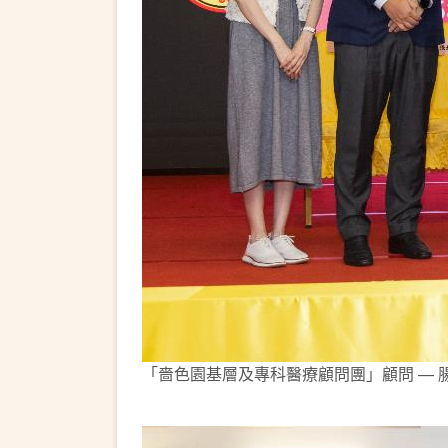
「嗇色園基層及專科醫療顧問團」顧問 —