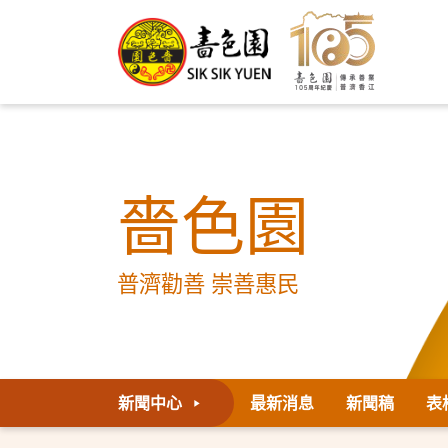
嗇色園
普濟勸善 崇善惠民
新聞中心
最新消息
新聞稿
表