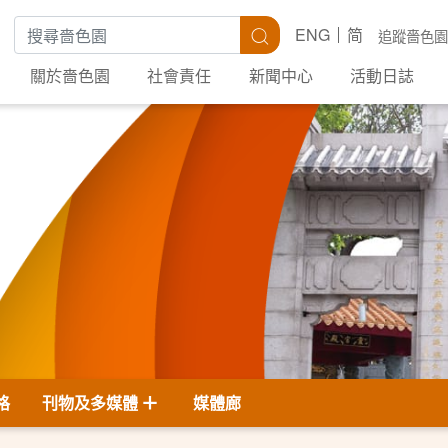
搜尋關鍵字
搜尋
ENG
简
追蹤嗇色園
關於嗇色園
社會責任
新聞中心
活動日誌
格
刊物及多媒體
媒體廊