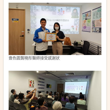
嗇色園龔曉彤醫師接受感謝狀