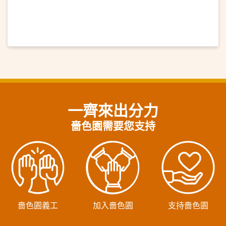
一齊來出分力
嗇色園需要您支持
嗇色園義工
加入嗇色園
支持嗇色園