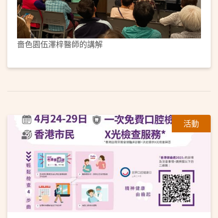
嗇色園伍澤梓醫師的講解
活動