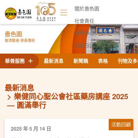
關於嗇色園
社會責任
嗇色園
新聞中心
普濟勸善 崇善惠民
活動日誌
聯絡我們
慈善服務
最新消息
新聞稿
表格
刊物及多
最新消息
樂健同心聖公會社區藥房講座 2025
— 圓滿舉行
活動回顧
2025 年 5 月 14 日