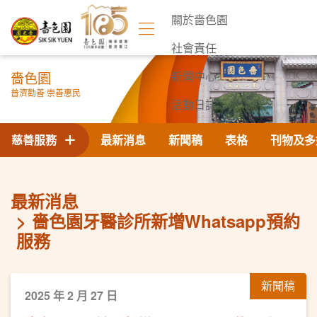
關於嗇色園
社會責任
嗇色園
新聞中心
普濟勸善 崇善惠民
活動日誌
聯絡我們
慈善服務
最新消息
新聞稿
表格
刊物及多
最新消息
嗇色園牙醫診所新增Whatsapp預約
服務
新聞稿
2025 年 2 月 27 日