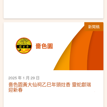
新聞稿
2025 年 1 月 29 日
嗇色園黃大仙祠乙巳年頭炷香 靈蛇獻瑞
迎新春