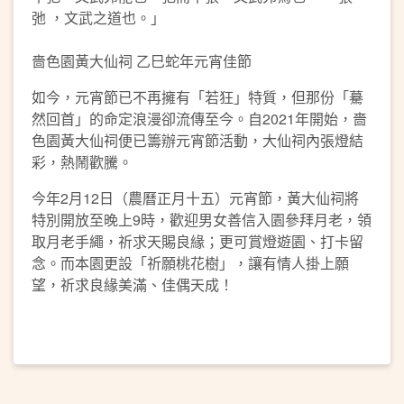
弛 ，文武之道也。」
嗇色園黃大仙祠 乙巳蛇年元宵佳節
如今，元宵節已不再擁有「若狂」特質，但那份「驀
然回首」的命定浪漫卻流傳至今。自2021年開始，嗇
色園黃大仙祠便已籌辦元宵節活動，大仙祠內張燈結
彩，熱鬧歡騰。
今年2月12日（農曆正月十五）元宵節，黃大仙祠將
特別開放至晚上9時，歡迎男女善信入園參拜月老，領
取月老手繩，祈求天賜良緣；更可賞燈遊園、打卡留
念。而本園更設「祈願桃花樹」，讓有情人掛上願
望，祈求良緣美滿、佳偶天成！