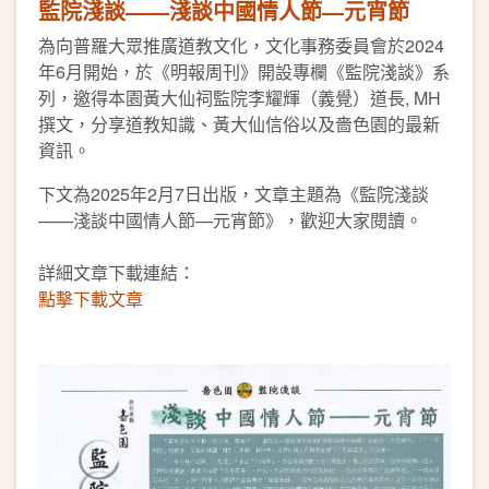
監院淺談——淺談中國情人節—元宵節
為向普羅大眾推廣道教文化，文化事務委員會於2024
年6月開始，於《明報周刊》開設專欄《監院淺談》系
列，邀得本園黃大仙祠監院李耀輝（義覺）道長, MH
撰文，分享道教知識、黃大仙信俗以及嗇色園的最新
資訊。
下文為2025年2月7日出版，文章主題為《監院淺談
——淺談中國情人節—元宵節》，歡迎大家閱讀。
詳細文章下載連結：
點擊下載文章