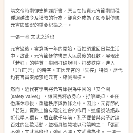
隋文帝時期御史柳彧所書，原旨在指責元宵節期間種
種逾越法令及禮教的行為，卻意外成為了如今對傳統
元宵節盛況的重要紀錄之一。
一張一弛 文武之道也
元宵過後，寓意新一年的開始，百姓須重回日常生活
中。故此，元宵節便彷彿是人民最後的狂歡，展現出
「若狂」的特質：舉國打破規則、打破秩序，進入
「非(正)常」的時空。正因元宵的「失控」特質，歷代
均有官員奏請禁絕元宵、縮減規模。
然而，近代有學者將元宵節視為中國的「安全閥
(safety valve)」，讓國民釋放身心、抒解壓抑，並在
徹底休息後，重返秩序與教條之中。因此，元宵節的
「若狂」實際上擁有穩定社會的作用。這個說法絕非
近代學人獨有，遠在數千年前，孔子便曾與弟子討論
百姓的狂歡活動，並極具智慧地以弓箭喻之：「張而
不弛，文武弗能也，弛而不張，文武弗為也。 一張一