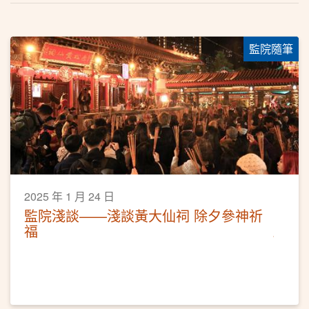
監院隨筆
2025 年 1 月 24 日
監院淺談——淺談黃大仙祠 除夕參神祈
福