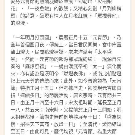
愛將元宵節的熱鬧凝練於筆觸，勾勒出「火樹銀
花」、「一夜魚龍」的歡騰；又精心刻劃「月到柳梢
頭」的詩意，呈現有情人在月老紅線下「眾裡尋他」
的浪漫。
「一年明月打頭圓」，農曆正月十五「元宵節」，乃
全年首個圓月夜。傳統上，當日君民同樂，宮中佈置
鼇山燈火，民間點燈猜謎，處處洋溢著「太平盛
景」。然而，元宵節的起源卻眾說紛紜：一說源自先
秦的「庭燎祭禮」，一說由漢武帝祀「太一」演化而
來，亦有認為是漢明帝「燃燈表佛」，或南北朝點燈
祀上元天尊的傳統而來；此外，如今普遍認為「元宵
節」特指正月十五日，但考據歷史，卻發現元宵節實
指「連續多日」的節慶活動：唐玄宗時，元宵節共三
日，由正月十四至十六日；宋太祖時期，延長至正月
十八，共五天；南宋時，又提前於正月十三開始；明
太祖建都後，節期史無前例地擴展至十日：「盛為綵
樓，招徠天下富商，放燈十日」；至清代，燈節縮短
至五日。由此可見，歷代均視「元宵節」為重大節