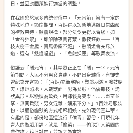
日，並因應國策進行適當的調整！
在我國悠悠眾多傳統習俗中，「元宵節」擁有一定的
特殊地位。節慶期間，百姓得以短暫地逃離日常森嚴
的禮教束縛、顛覆規律，部分法令更得以暫緩，如
「金吾弛禁」，即解除夜間宵禁，徹夜狂歡——「百
枝火樹千金屧，寶馬香塵不絕」，熱鬧燈會充斥於
道，還有「懸燈唱戲」、「魚龍採蓮」等歌舞表演。
俗語云「鬧元宵」，其精髓正正在「鬧」一字。元宵
節期間，人民不分男女貴賤，不問出身雅俗，有御史
曾紀錄元宵節：「(百姓)充街塞陌，聚戲朋遊。鳴鼓聒
天，燎炬照地，人戴獸面，男為女服，倡優雜技，詭
狀異形。以穢嫚為歡娛，用鄙褻為笑樂。……盡室並
孥，無問貴賤，男女混雜，緇素不分。」1百姓易服裝
扮，以通俗幽默的方式相聚相娛，宛如現代嘉年華。
有趣的是，部份地區還流行「偷青」習俗，用現代年
青人的遊戲用詞，就是「偷菜」——偷取別人菜園的
農作物，藉此討罵，並視之為吉祥！