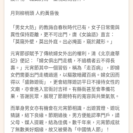
月到柳梢頭 人約黃昏後
「男女大防」的教誨自春秋時代已有，女子日常需與
異性保持距離，更不可出門，唐《女論語》直言：
「莫窺外壁，莫出外庭。出必掩面，窺於藏形。」
元宵節卻賦予了傳統婦女外出的權利，清《北京歲華
記》便記：「婦女俱出門走橋，不過橋者云不得長
壽。」元宵節其中一個習俗，稱為「走百病」，即婦
女們需要出門走橋過道，以驅散暗藏百病。婦女因而
得以「盛飾遊街」，更會結隊遊訪平日不接待女性的
文廟，亦會進入官衙討吉祥。有縣衙甚至會準備花
果，答謝民眾，展現了節期特有的寬容與共樂氣氛。
而單身男女亦有機會在元宵節相識，出遊賞燈、遊玩
猜謎，結下良緣。節期過後，男方便能認準門戶，請
父母、媒人提親，結為佳偶。數千年來，元宵節成就
了無數美好姻緣，故又被譽為「中國情人節」！