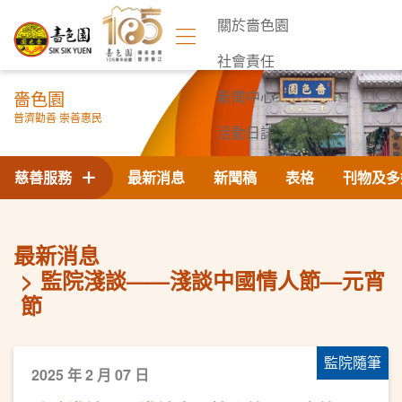
關於嗇色園
社會責任
嗇色園
新聞中心
普濟勸善 崇善惠民
活動日誌
聯絡我們
慈善服務
最新消息
新聞稿
表格
刊物及多
最新消息
監院淺談——淺談中國情人節—元宵
節
監院隨筆
2025 年 2 月 07 日