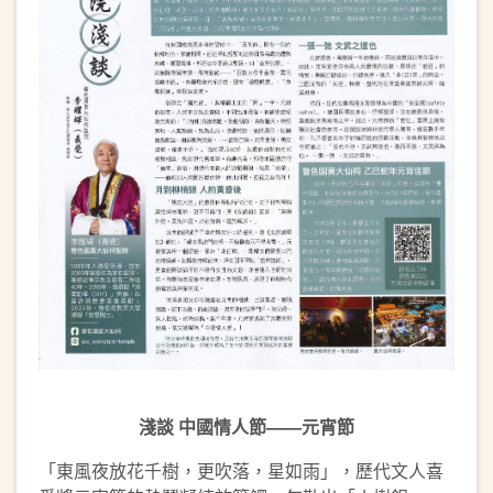
淺談
中國情人節——元宵節
「東風夜放花千樹，更吹落，星如雨」，歷代文人喜