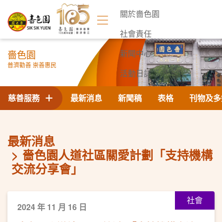
關於嗇色園
社會責任
嗇色園
新聞中心
普濟勸善 崇善惠民
活動日誌
聯絡我們
慈善服務
最新消息
新聞稿
表格
刊物及多
最新消息
嗇色園人道社區關愛計劃「支持機構
交流分享會」
社會
2024 年 11 月 16 日