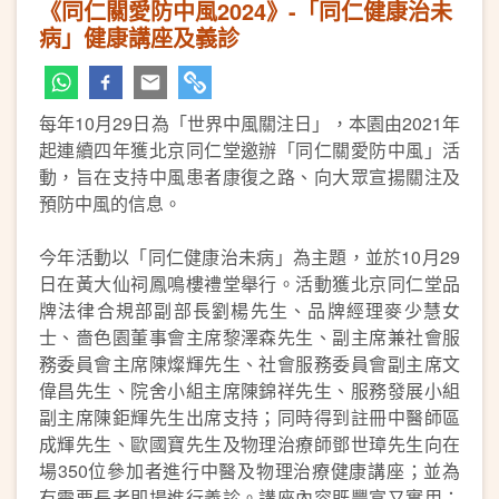
《同仁關愛防中風2024》-「同仁健康治未
病」健康講座及義診
每年10月29日為「世界中風關注日」，本園由2021年
起連續四年獲北京同仁堂邀辦「同仁關愛防中風」活
動，旨在支持中風患者康復之路、向大眾宣揚關注及
預防中風的信息。
今年活動以「同仁健康治未病」為主題，並於10月29
日在黃大仙祠鳳鳴樓禮堂舉行。活動獲北京同仁堂品
牌法律合規部副部長劉楊先生、品牌經理麥少慧女
士、嗇色園董事會主席黎澤森先生、副主席兼社會服
務委員會主席陳燦輝先生、社會服務委員會副主席文
偉昌先生、院舍小組主席陳錦祥先生、服務發展小組
副主席陳鉅輝先生出席支持；同時得到註冊中醫師區
成輝先生、歐國寶先生及物理治療師鄧世璋先生向在
場350位參加者進行中醫及物理治療健康講座；並為
有需要長者即場進行義診。講座內容既豐富又實用；