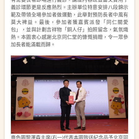
義診環節更是反應熱烈。主辦單位特意安排八段錦示
範及帶領全場參加者做運動，此舉對預防長者中風有
莫大裨益。最後，參加者獲嘉賓派發「同仁關愛
包」，並與計劃吉祥物「銅人仔」拍照留念，氣氛熾
熱。本園衷心感謝北京同仁堂的慷慨捐贈，令一眾參
加長者能滿載而歸。
嗇色園黎澤森主席(右一)代表本園致送紀念品予北京同