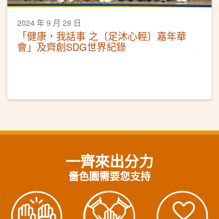
2024 年 9 月 28 日
「健康，我話事 之〔足沐心輕〕嘉年華
會」及齊創SDG世界紀錄
一齊來出分力
嗇色園需要您支持