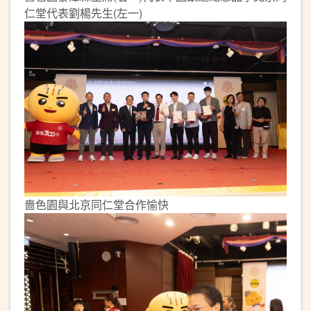
仁堂代表劉楊先生(左一)
嗇色園與北京同仁堂合作愉快