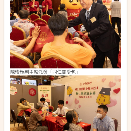
陳璨輝副主席派發「同仁關愛包」