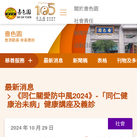
關於嗇色園
社會責任
嗇色園
新聞中心
普濟勸善 崇善惠民
活動日誌
聯絡我們
慈善服務
最新消息
新聞稿
表格
刊物及多
最新消息
《同仁關愛防中風2024》-「同仁健
康治未病」健康講座及義診
社會
2024 年 10 月 29 日