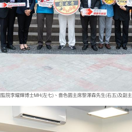
色園監院李耀輝博士MH(左七)、嗇色園主席黎澤森先生(右五)及副