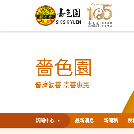
嗇色園
普濟勸善 崇善惠民
新聞中心
最新消息
新聞稿
表