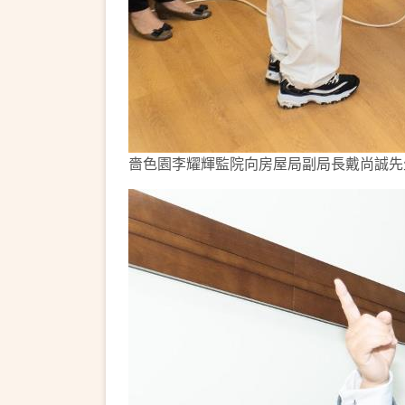
嗇色園李耀輝監院向房屋局副局長戴尚誠先