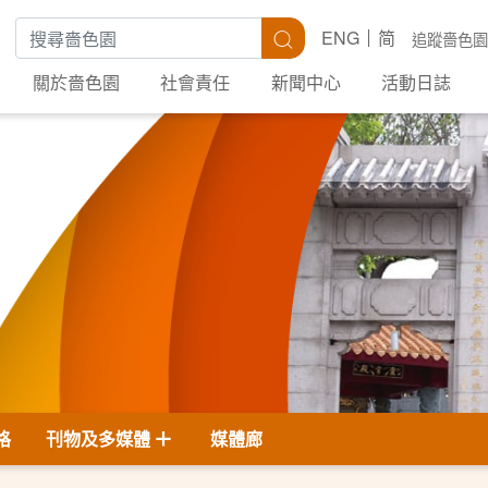
搜尋關鍵字
搜尋
ENG
简
追蹤嗇色園
關於嗇色園
社會責任
新聞中心
活動日誌
格
刊物及多媒體
媒體廊