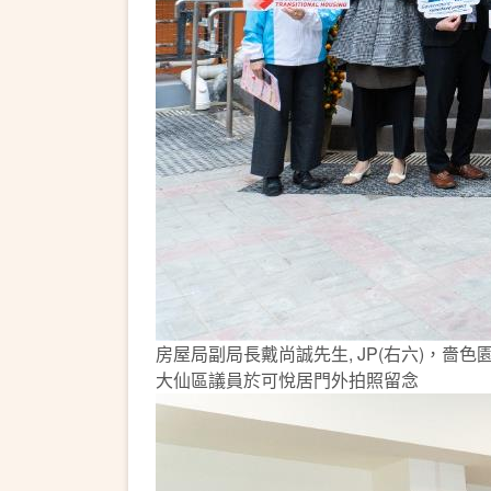
房屋局副局長戴尚誠先生, JP(右六)，嗇
大仙區議員於可悅居門外拍照留念