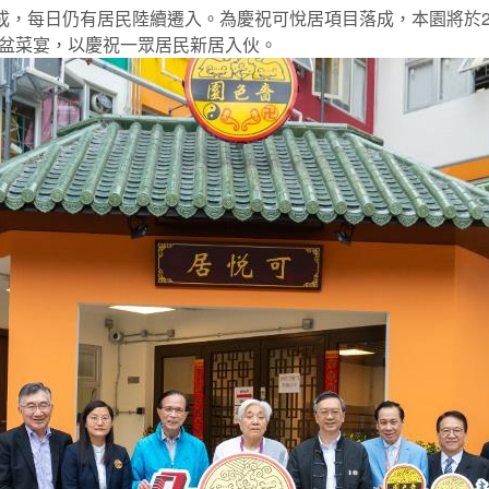
八成，每日仍有居民陸續遷入。為慶祝可悅居項目落成，本園將於2
盆菜宴，以慶祝一眾居民新居入伙。