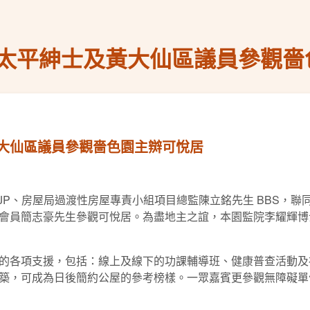
太平紳士及黃大仙區議員參觀嗇
大仙區議員參觀嗇色園主辬可悅居
, JP、房屋局過渡性房屋專責小組項目總監陳立銘先生 BBS
會員簡志豪先生參觀可悅居。為盡地主之誼，本園監院李耀輝博
的各項支援，包括：線上及線下的功課輔導班、健康普查活動及
築，可成為日後簡約公屋的參考榜樣。一眾嘉賓更參觀無障礙單位