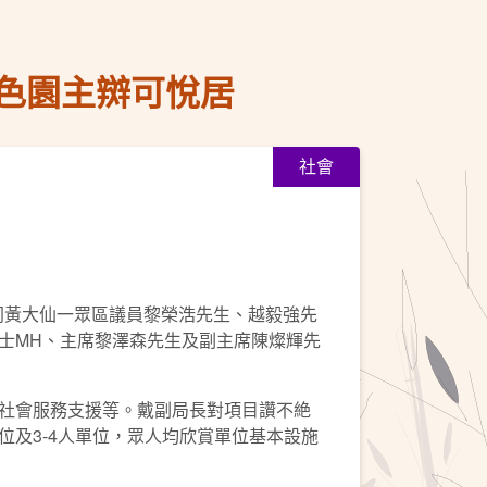
色園主辬可悅居
社會
，聯同黃大仙一眾區議員黎榮浩先生、越毅強先
士MH、主席黎澤森先生及副主席陳燦輝先
社會服務支援等。戴副局長對項目讚不絶
及3-4人單位，眾人均欣賞單位基本設施