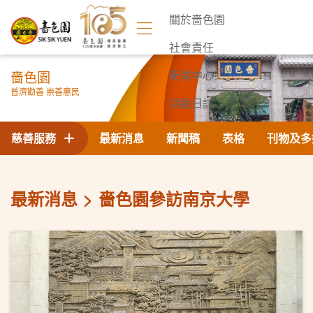
關於嗇色園
社會責任
嗇色園
新聞中心
普濟勸善 崇善惠民
活動日誌
聯絡我們
慈善服務
最新消息
新聞稿
表格
刊物及多
最新消息
嗇色園參訪南京大學