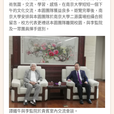
術氛圍，交流、學習、感悟，在南京大學短短一個下
午的文化交流，本園團隊獲益良多。遊覽完畢後，南
京大學安排與本園團隊於南京大學二源廣場拍攝合照
留念，校方代表更禮送本園團隊離開校園，與李監院
及一眾團員揮手道別。
譚鐵牛與李監院於貴賓室內交流會談。