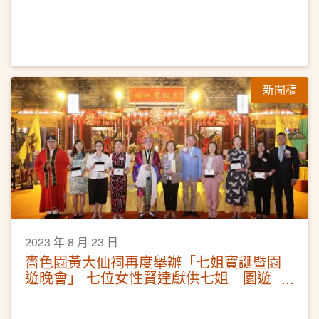
新聞稿
2023 年 8 月 23 日
嗇色園黃大仙祠再度舉辦「七姐寶誕暨園
遊晚會」 七位女性賢達獻供七姐 園遊
晚會弘揚七夕文化