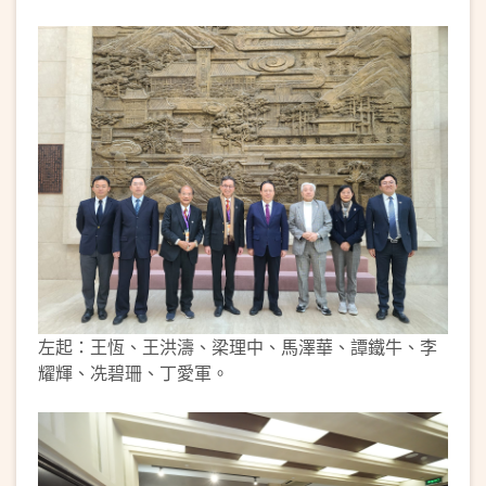
左起：王恆、王洪濤、梁理中、馬澤華、譚鐵牛、李
耀輝、冼碧珊、丁愛軍。