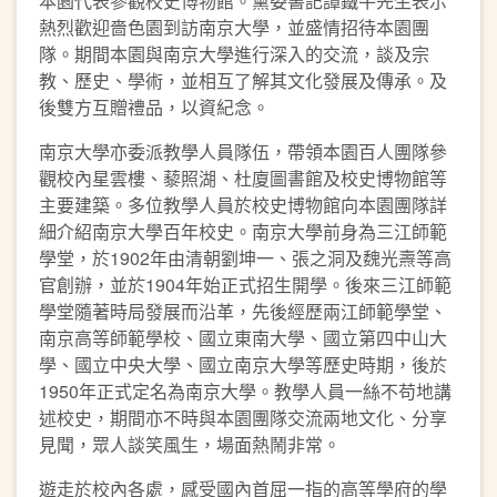
本園代表參觀校史博物館。黨委書記譚鐵牛先生表示
熱烈歡迎嗇色園到訪南京大學，並盛情招待本園團
隊。期間本園與南京大學進行深入的交流，談及宗
教、歷史、學術，並相互了解其文化發展及傳承。及
後雙方互贈禮品，以資紀念。
南京大學亦委派教學人員隊伍，帶領本園百人團隊參
觀校內星雲樓、藜照湖、杜廈圖書館及校史博物館等
主要建築。多位教學人員於校史博物館向本園團隊詳
細介紹南京大學百年校史。南京大學前身為三江師範
學堂，於1902年由清朝劉坤一、張之洞及魏光燾等高
官創辦，並於1904年始正式招生開學。後來三江師範
學堂隨著時局發展而沿革，先後經歷兩江師範學堂、
南京高等師範學校、國立東南大學、國立第四中山大
學、國立中央大學、國立南京大學等歷史時期，後於
1950年正式定名為南京大學。教學人員一絲不苟地講
述校史，期間亦不時與本園團隊交流兩地文化、分享
見聞，眾人談笑風生，場面熱鬧非常。
遊走於校內各處，感受國內首屈一指的高等學府的學