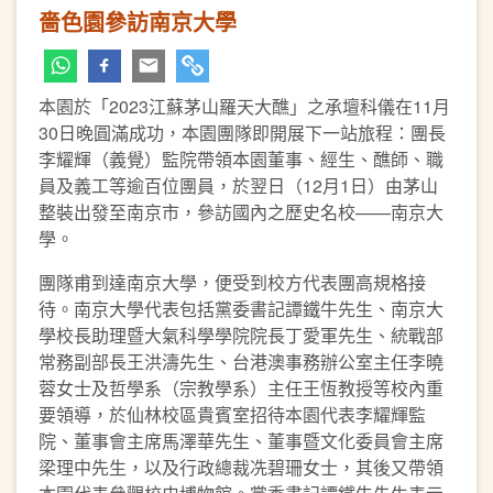
嗇色園參訪南京大學
本園於「2023江蘇茅山羅天大醮」之承壇科儀在11月
30日晚圓滿成功，本園團隊即開展下一站旅程：團長
李耀輝（義覺）監院帶領本園董事、經生、醮師、職
員及義工等逾百位團員，於翌日（12月1日）由茅山
整裝出發至南京市，參訪國內之歷史名校——南京大
學。
團隊甫到達南京大學，便受到校方代表團高規格接
待。南京大學代表包括黨委書記譚鐵牛先生、南京大
學校長助理暨大氣科學學院院長丁愛軍先生、統戰部
常務副部長王洪濤先生、台港澳事務辦公室主任李曉
蓉女士及哲學系（宗教學系）主任王恆教授等校內重
要領導，於仙林校區貴賓室招待本園代表李耀輝監
院、董事會主席馬澤華先生、董事暨文化委員會主席
梁理中先生，以及行政總裁冼碧珊女士，其後又帶領