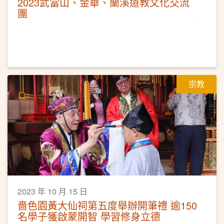
2023武當山、金華、蘭溪道教文化交流
團
宗教
2023 年 10 月 15 日
嗇色園黃大仙祠第五度舉辦開筆禮 逾150
名學子獲啟蒙開智 學習修身立德