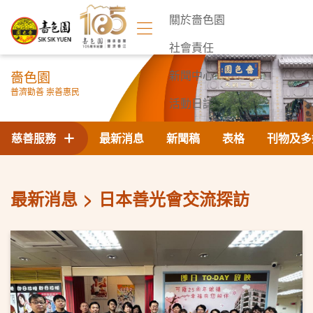
關於嗇色園
社會責任
嗇色園
新聞中心
普濟勸善 崇善惠民
活動日誌
聯絡我們
慈善服務
最新消息
新聞稿
表格
刊物及多
最新消息
日本善光會交流探訪