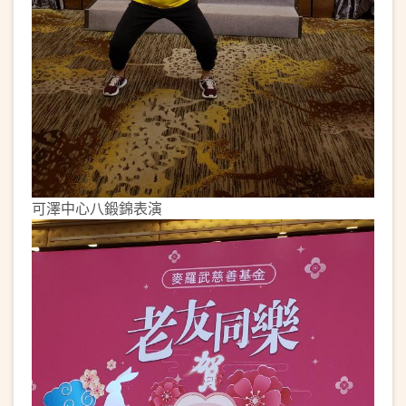
可澤中心八鍛錦表演