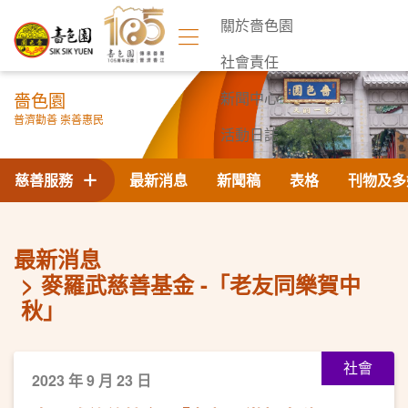
關於嗇色園
社會責任
嗇色園
新聞中心
普濟勸善 崇善惠民
活動日誌
聯絡我們
慈善服務
最新消息
新聞稿
表格
刊物及多
最新消息
麥羅武慈善基金 -「老友同樂賀中
秋」
社會
2023 年 9 月 23 日