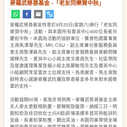
麥羅武慈善基金 -「老友同樂賀中秋」
麥羅武慈善基金特意於9月23日(星期六)舉行「老友同
樂賀中秋」活動，與本園所有耆英中心600位長者共
慶祝中秋。本園為活動的協辦單位，獲嗇色園董事會
主席馬澤華先生, MH, CStJ、副主席兼社會服務委員
會主席黎澤森先生、副主席兼社會服務委員會顧問陳
燦輝先生、耆英中心小組主席文偉昌先生、社區學院
及復康護理專業發展小組主席鄺敏恆先生及耆英中心
小組顧問李潔雲女士出席支持。為表謝意，馬主席致
辭時衷心感謝麥羅武伉儷及慈善基金多年來對本園善
業的支持。
活動筵開50席，氣氛非常熱鬧，麥羅武慈善基金主席
夫人麥太更獻唱助慶，歌聲剛勁雄厚，繞樑三日。明
歌知欽及徐羽妏女士(SA姐)即場演繹多首耳熟能詳的
金曲，長者拍掌和應，聽出耳油。本園同事帶領全場
學習的愛笑瑜珈，喚起笑聲蓋頂，將歡樂氣氛推至高