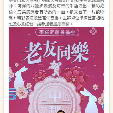
峰；可澤的八鍛錦表演及可聚的手語演出，精彩絶
倫，完美演繹老有所為的一面，換來台下一片歡呼
聲。精彩表演及豐富午宴後，主辦單位準備豐富禮物
包及心意紅包，讓參加者盡慶而歸。