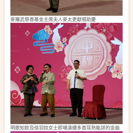
麥羅武慈善基金主席夫人麥太更獻唱助慶
明歌知欽及徐羽妏女士即場演繹多首耳熟能詳的金曲