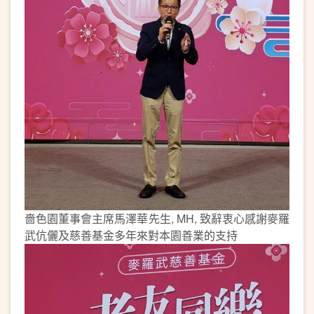
嗇色園董事會主席馬澤華先生, MH, 致辭衷心感謝麥羅
武伉儷及慈善基金多年來對本園善業的支持