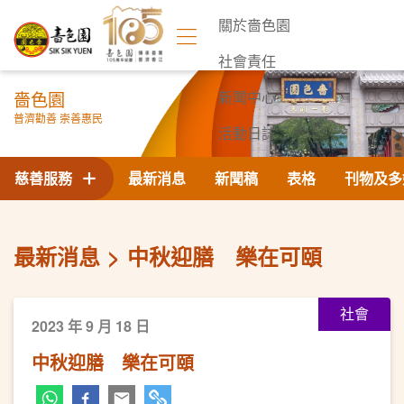
關於嗇色園
社會責任
嗇色園
新聞中心
普濟勸善 崇善惠民
活動日誌
聯絡我們
慈善服務
最新消息
新聞稿
表格
刊物及多
最新消息
中秋迎膳 樂在可頤
社會
2023 年 9 月 18 日
中秋迎膳 樂在可頤