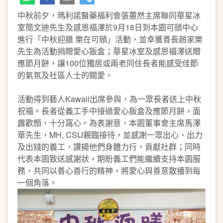
中秋前夕，瑪利諾醫藥福利會張蕙然主席聯同華星冰
室簡文迪先生及感恩福澤於9月18日到本園可頤中心
進行「中秋迎膳 樂在可頤」活動，並幸獲善長趙家樂
先生為活動捐贈愛心飯盒；華星冰室及感恩福澤送贈
應節月餅，讓100位獨居或兩老同住長者能感受佳節
的氣氛及社區人士的關愛。
活動得到藝人Kawaii出席參與，為一眾長者送上中秋
祝福。長者從義工手中接過愛心飯盒及應節月餅，面
露歡顏，十分窩心。為表謝意，本園董事會主席馬澤
華先生，MH, CStJ親臨接待，並感謝一眾出心、出力
及出錢的義工，讚揚他們身體力行，貢獻社群；同時
代表本園致送感謝狀，期盼義工們能繼續支持本園服
務，共同以善心善行的精神，將愛心與善意散播到每
一個角落。