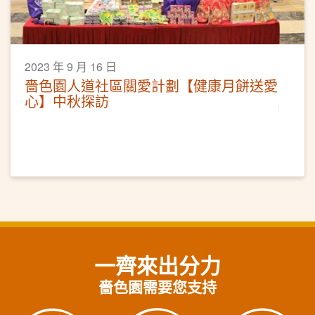
2023 年 9 月 16 日
嗇色園人道社區關愛計劃【健康月餅送愛
心】中秋探訪
一齊來出分力
嗇色園需要您支持