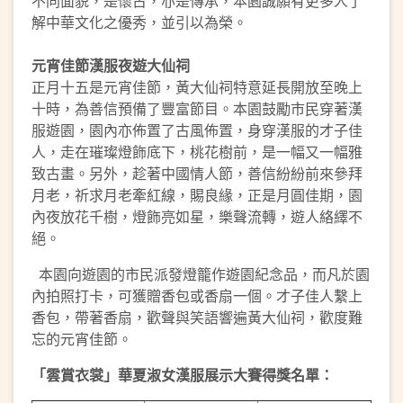
不同面貌，是懷古，亦是傳承，本園誠願有更多人了
解中華文化之優秀，並引以為榮。
元宵佳節漢服夜遊大仙祠
正月十五是元宵佳節，黃大仙祠特意延長開放至晚上
十時，為善信預備了豐富節目。本園鼓勵市民穿著漢
服遊園，園內亦佈置了古風佈置，身穿漢服的才子佳
人，走在璀璨燈飾底下，桃花樹前，是一幅又一幅雅
致古畫。另外，趁著中國情人節，善信紛紛前來參拜
月老，祈求月老牽紅線，賜良緣，正是月圓佳期，園
內夜放花千樹，燈飾亮如星，樂聲流轉，遊人絡繹不
絕。
本園向遊園的市民派發燈籠作遊園紀念品，而凡於園
內拍照打卡，可獲贈香包或香扇一個。才子佳人繫上
香包，帶著香扇，歡聲與笑語響遍黃大仙祠，歡度難
忘的元宵佳節。
「雲賞衣裳」華夏淑女漢服展示大賽
得獎名單：