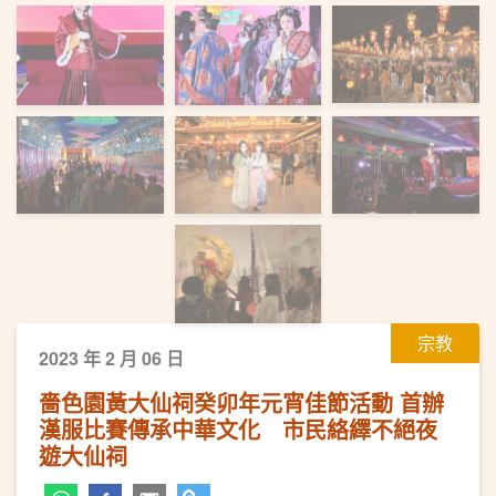
宗教
2023 年 2 月 06 日
嗇色園黃大仙祠癸卯年元宵佳節活動 首辦
漢服比賽傳承中華文化 市民絡繹不絕夜
遊大仙祠