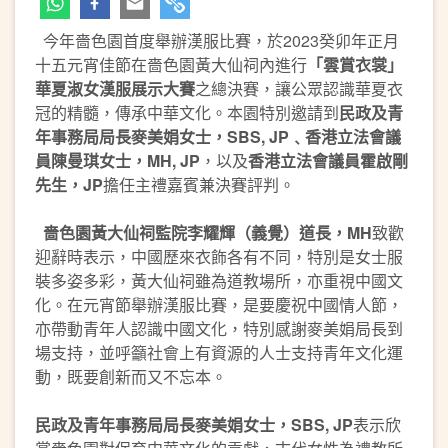
今年嗇色園首度舉辦漢服比賽，於2023癸卯年正月
十五元宵佳節在嗇色園黃大仙祠內進行
「雲賞衣裳」
華夏淑女漢服展示大賽
之總決賽，讓公眾認識華夏衣
冠的精髓，傳承中華文化。本園特別邀請到
民政及青
年事務局局長麥美娟女士，
S
BS, JP
﹑
香港立法會議
員陳曼琪女士
，
MH, JP
，以及
香港立法會議員
霍啟剛
先生，
JP
擔任主禮嘉賓兼決賽評判。
嗇色園黃大仙祠監院李耀輝（義覺）道長，
M
H
致歡
迎辭時表示，中國歷來衣飾各有不同，特別是女士服
裝多姿多彩，黃大仙祠雖為道教場所，亦重視中國文
化。在元宵節舉辦漢服比賽，是要慶祝中國情人節，
亦帶動青年人認識中國文化，特別感謝麥美娟局長到
場支持，並呼籲社會上有資源的人士支持青年文化運
動，既要創新而又不忘本。
民政及青年事務局局長麥美娟女士，
S
BS, JP
表示欣