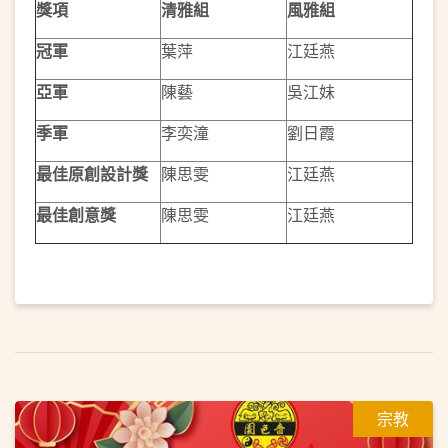
獎項
清雅組
風雅組
冠軍
葉萍
江廷燕
亞軍
陳藝
吳江妹
季軍
李奕潼
劉日霞
最佳原創設計獎
陳思雯
江廷燕
最佳創意獎
陳思雯
江廷燕
宗教