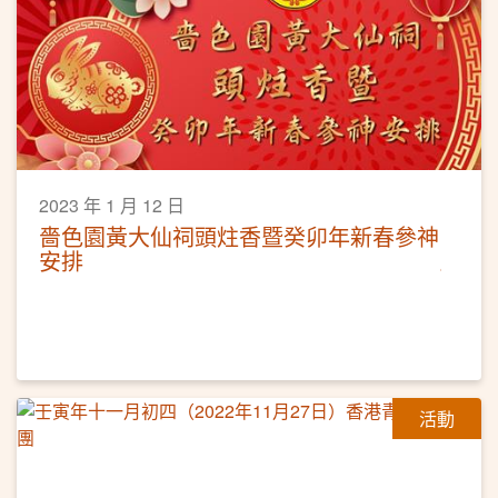
2023 年 1 月 12 日
嗇色園黃大仙祠頭炷香暨癸卯年新春參神
安排
活動