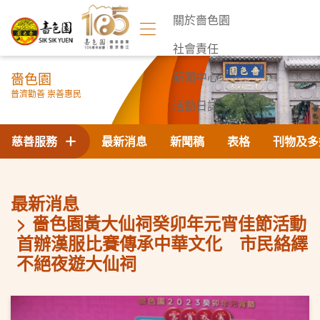
關於嗇色園
社會責任
嗇色園
新聞中心
普濟勸善 崇善惠民
活動日誌
聯絡我們
慈善服務
最新消息
新聞稿
表格
刊物及多
最新消息
嗇色園黃大仙祠癸卯年元宵佳節活動
首辦漢服比賽傳承中華文化 市民絡繹
不絕夜遊大仙祠