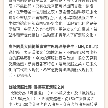
賞嗇色園對保育中華文化的貢獻，古代女性為禮教所
限，不能出門，只有在元宵節可以出門賞燈、猜燈
謎。在新春第一個月圓之夜，感謝嗇色園舉辦漢服比
賽令公眾感受元宵節的氣氛，更可以認識漢服之美，
生動地讓市民認識國家歷史文化。漢服文化運動是美
學體現，中國人的身份認同，更建立文化自豪感。希
望能和新世代接軌，鼓勵更多青年人了解漢服文化。
嗇色園黃大仙祠董事會主席馬澤華先生，
MH, CStJ
致
謝辭時，表示漢服文化源遠流長，不同朝代發展出各
自的服裝藝術。今次的漢服比賽為首辦，很高興見到
反應熱烈，參賽者各有特色，展現漢服之美。漢服文
化由古代走入現代，希望這份傳統繼續融入現代生
活，發揚光大。
首辦漢服比賽
傳揚華夏漢服之美
比賽分為「清雅組」（18-25歲女士）及「風雅組」
（26-50歲女士），經初賽遴選，從150位參賽者之
中，選出30位參賽者進入決賽。參賽者於決賽前接受