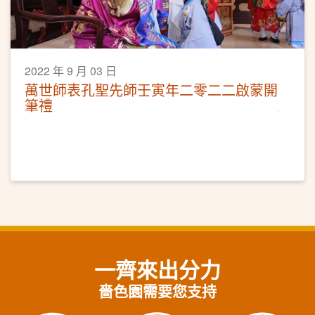
2022 年 9 月 03 日
萬世師表孔聖先師壬寅年二零二二啟蒙開
筆禮
一齊來出分力
嗇色園需要您支持