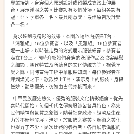
專業培訓，身穿個人原創設計或預製成衣踏上伸展
台，展示漢服之美。比賽設有多個獎項，每組各設有
冠、亞、季軍各一名、最具創意獎、最佳原創設計獎
各一名。
為求達到最精彩的效果，本園於場地內搭建T台，
「清雅組」15位參賽者，以及「風雅組」15位參賽者
逐一出場，以時裝走秀的方式展示服裝細節。參賽者
走在T台上，同時介紹她們身穿的漢服作品及妝容髮髻
之細節﹑朝代特式及所蘊含的文化傳統等等，視覺享
受之餘，同時宣傳正統中華服裝知識。每位參賽者在
爍爛燈光之下，款款步上T台，演示身上的服裝，身段
曼妙，動態優美，彷如由古代穿梭而來。
中華民族歷史悠久，優秀的服裝文化精彩絕倫。從先
秦時代開始，每個朝代之傳統服飾皆各具特色，為先
民們精神與氣質之象徵。隨著社會政治、經濟及生產
力等不斷地發展、進步，於服飾之審美、藝術之美化
也提昇了不少。是次比賽的參賽者，各自展示漢服的