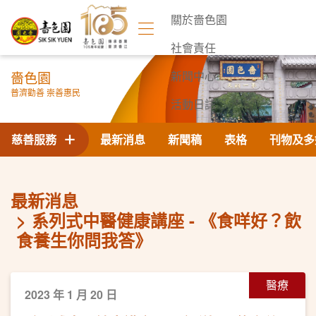
關於嗇色園
社會責任
嗇色園
新聞中心
普濟勸善 崇善惠民
活動日誌
聯絡我們
慈善服務
最新消息
新聞稿
表格
刊物及多
最新消息
系列式中醫健康講座 - 《食咩好？飲
食養生你問我答》
醫療
2023 年 1 月 20 日