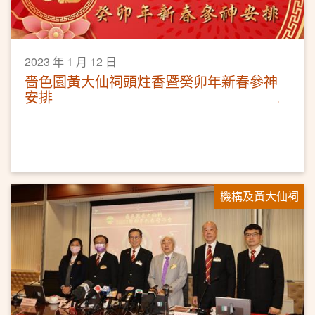
2023 年 1 月 12 日
嗇色園黃大仙祠頭炷香暨癸卯年新春參神
安排
機構及黃大仙祠