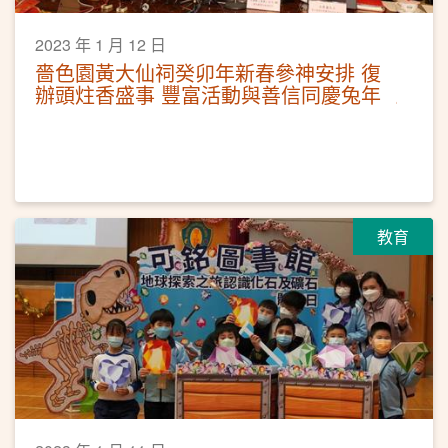
2023 年 1 月 12 日
嗇色園黃大仙祠癸卯年新春參神安排 復
辦頭炷香盛事 豐富活動與善信同慶兔年
教育