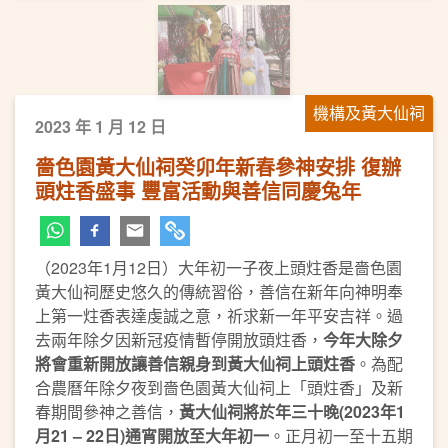
機構及黃大仙祠
2023 年 1 月 12 日
嗇色園黃大仙祠癸卯年新春參神安排 復辦
頭炷香盛事 豐富活動與善信同慶兔年
（2023年1月12日）大年初一子夜上頭炷香是嗇色園
黃大仙祠歷史悠久的傳統習俗，善信在新年向神明奉
上第一炷香表達虔誠之意，祈求新一年平安吉祥。過
去兩年除夕因新冠疫情暫停開放頭炷香，
今年大除夕
將會重新開放讓善信親身到黃大仙祠上頭炷香
。為配
合農曆年除夕夜到嗇色園黃大仙祠上「頭炷香」及新
春期間參神之善信，
黃大仙祠將於年三十晚
(20
23
年
1
月
2
1 – 22
日
)
通宵開放
至大年初一
。正月初一至十五期