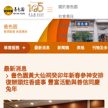
關於嗇色園
社會責任
嗇色園
新聞中心
普濟勸善 崇善惠民
活動日誌
聯絡我們
慈善服務
最新消息
新聞稿
表格
刊物及多
最新消息
嗇色園黃大仙祠癸卯年新春參神安排
復辦頭炷香盛事 豐富活動與善信同慶
兔年