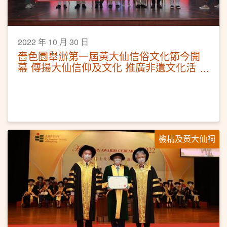
2022 年 10 月 30 日
嗇色園舉辦第一屆黃大仙信俗文化節今開
幕 傳揚大仙信仰及文化 推廣非遺文化活
動
機構及黃大仙祠