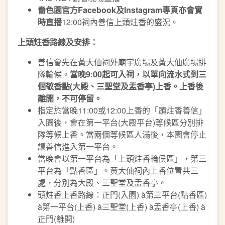
嗇色園官方
Facebook
及
Instagram
專頁亦會實
時直播
12:00祠內善信上頭炷香的盛況。
上頭炷香路線及安排：
善信會先在黃大仙祠外廟宇廣場及黃大仙廣場排
隊輪候。
當晚
9:00
起可入祠，以單向流水式到三
個敬香點
(
大殿、三聖堂及盂香亭
)
上香。上香後
離開，不可停留。
指定於當晚11:00或12:00上香的「頭炷香善信」
入園後，會在第一平台(大殿平台)等候區分別排
隊等候上香。當兩個等候區人滿後，本園會停止
讓善信進入第一平台。
當晚會以第一平台為「上頭炷香輪侯區」，第三
平台為「點香區」。黃大仙祠內上香位置共三
處，分別為大殿、三聖堂及盂香亭。
頭炷香上香路線：正門(入園) à第三平台(點香區)
à第一平台(上香) à三聖堂(上香) à盂香亭(上香) à
正門(離開)