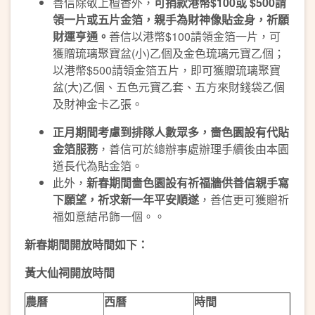
善信除敬上檀香外，
可捐款港幣
$100
或
$500
請
領一片或五片金箔，親手為財神像貼金身，祈願
財運亨通。
善信以港幣$100請領金箔一片，可
獲贈琉璃聚寶盆(小)乙個及金色琉璃元寶乙個；
以港幣$500請領金箔五片，即可獲贈琉璃聚寶
盆(大)乙個、五色元寶乙套、五方來財錢袋乙個
及財神金卡乙張。
正月期間考慮到排隊人數眾多，嗇色園設有代貼
金箔服務
，善信可於總辦事處辦理手續後由本園
道長代為貼金箔。
此外，
新春期間嗇色園設有祈福牆供善信親手寫
下願望，祈求新一年平安順遂
，善信更可獲贈祈
福如意結吊飾一個。。
新春期間開放時間如下：
黃大仙祠開放時間
農曆
西曆
時間