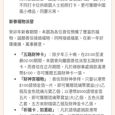
不同打卡位供遊園人士拍照打卡，更可獲贈中國
風小禮品，同慶元宵。
新春福物派發
癸卯年新春期間，本園為各位善信預備了豐富的福
物，誠願善信接過福物，同時接過福氣，在新一年好
運連連，萬事勝意。
「五路財神卡」
：除夕年三十晚，在23:00至凌
晨02:00期間，本園會向離園善信派發五路財神
卡。而善信在正月期間，凡於總辦事處捐款滿港
幣$100，亦可獲贈五路財神卡一張。
「財神宮福物」
：善信到財神參拜，只要以港幣
$100請領金箔一片，即可獲贈琉璃聚寶盆(小)乙
個及金色琉璃元寶乙個；以港幣$500請領金箔
五片，即可獲贈琉璃聚寶盆(大)乙個、五色元寶
乙套、五方來財錢袋乙個及財神金卡乙張。
「祈福卡﹑如意結」
：凡於請領處捐款港幣