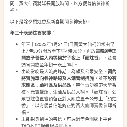
間，黃大仙祠將延長開放時間，以方便善信參神祈
福。
以下是除夕頭炷香及新春期間參神安排。
年三十晚頭炷香安排：
年三十(2023年1月21日)日間黃大仙祠如常由早
上7時30分開放至下午4時30分，再於
當晚
9
時正
開放予善信入內等候於子夜上「頭炷香」
，並會
通宵開放至年初一晚上9時。
由於當晚是人流高峰期，為顧及公眾安全，
祠內
將實施單向參神路線及人潮管制措施，並不設有
求籤區﹑跪拜區及供品區
。善信請勿攜帶大型香
枝、元寶蠟燭﹑生油及供品入祠。「頭炷香」公
眾香爐位置會預留正對大殿位置予公眾上「頭炷
香」，以方便善信能夠正對黃大仙師寶像參拜祈
福。
未能親身到場的善信，可透過嗇色園網上平台
TAO-NET觀看現場直播。