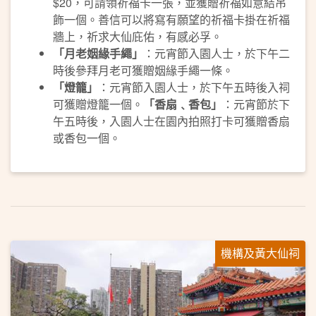
$20，可請領祈福卡一張，並獲贈祈福如意結吊
飾一個。善信可以將寫有願望的祈福卡掛在祈福
牆上，祈求大仙庇佑，有感必孚。
「月老姻緣手繩」
：元宵節入園人士，於下午二
時後參拜月老可獲贈姻緣手繩一條。
「燈籠」
：元宵節入園人士，於下午五時後入祠
可獲贈燈籠一個。
「香扇﹑香包」
：元宵節於下
午五時後，入園人士在園內拍照打卡可獲贈香扇
或香包一個。
機構及黃大仙祠