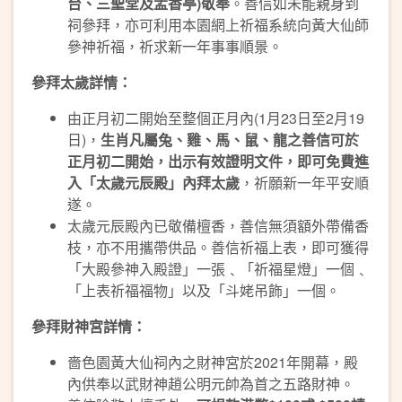
台、三聖堂及盂香亭)敬奉
。善信如未能親身到
祠參拜，亦可利用本園網上祈福系統向黃大仙師
參神祈福，祈求新一年事事順景。
參拜太歲詳情：
由正月初二開始至整個正月內(1月23日至2月19
日)，
生肖凡屬兔、雞、馬、鼠、龍之善信可於
正月初二開始，出示有效證明文件，即可免費進
入「太歲元辰殿」內拜太歲
，祈願新一年平安順
遂。
太歲元辰殿內已敬備檀香，善信無須額外帶備香
枝，亦不用攜帶供品。善信祈福上表，即可獲得
「大殿參神入殿證」一張﹑「祈福星燈」一個﹑
「上表祈福福物」以及「斗姥吊飾」一個。
參拜財神宮詳情：
嗇色園黃大仙祠內之財神宮於2021年開幕，殿
內供奉以武財神趙公明元帥為首之五路財神。