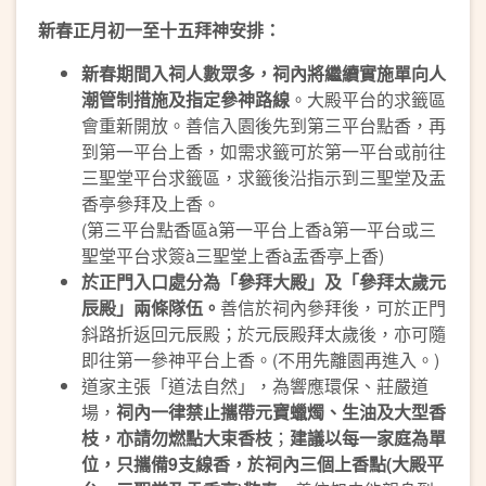
新春正月初一至十五拜神安排：
新春期間入祠人數眾多，祠內將繼續實施單向人
潮管制措施及指定參神路線
。大殿平台的求籤區
會重新開放。善信入園後先到第三平台點香，再
到第一平台上香，如需求籤可於第一平台或前往
三聖堂平台求籤區，求籤後沿指示到三聖堂及盂
香亭參拜及上香。
(第三平台點香區à第一平台上香à第一平台或三
聖堂平台求簽à三聖堂上香à盂香亭上香)
於正門入口處分為「參拜大殿」及「參拜太歲元
辰殿」兩條隊伍。
善信於祠內參拜後，可於正門
斜路折返回元辰殿；於元辰殿拜太歲後，亦可隨
即往第一參神平台上香。(不用先離園再進入。)
道家主張「道法自然」，為響應環保、莊嚴道
場，
祠內一律禁止攜帶元寶蠟燭、生油及大型香
枝，亦請勿燃點大束香枝
；
建議以每一家庭為單
位，只攜備9支線香，於祠內
三個
上香點(大殿平