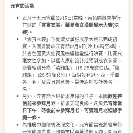
元宵節活動
正月十五元宵節(2月5日)當晚，嗇色園將會舉行
首辦的
「雲賞衣裳」華夏淑女漢服展示大賽
(
決
賽
)
。
「雲賞衣裳」華夏淑女漢服展示大賽已完成初
賽，入圍者將於元宵節(2月5日)晚上6時至8時，
於嗇色園黃大仙祠鳳鳴樓禮堂進行決賽。比賽只
限女性參加，以個人原創設計或預製成衣參賽。
參賽組別分為「清雅組」 (18-25歲女性)及「風
雅組」 (26-50歲女性)，每組設有冠、亞、季軍
各一名，及最具創意獎、最佳原創設計獎各一
名。
另外，元宵節也是祈求良緣的日子，本園
歡迎善
信前來參拜月老，
祈求天賜良緣。
凡於元宵節當
日下午二時後前來參拜月老，可獲贈月老姻緣手
繩一條。
為推廣中國傳統漢服文化，元宵節當晚將會舉行
元宵節園遊會，鼓勵市民穿著漢服入園。園內有