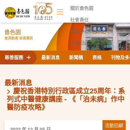
關於嗇色園
社會責任
嗇色園
新聞中心
普濟勸善 崇善惠民
活動日誌
聯絡我們
慈善服務
最新消息
新聞稿
表格
刊物及多
最新消息
慶祝香港特別行政區成立25周年：系
列式中醫健康講座 - 《「治未病」作中
醫防疫攻略》
活動回顧
2022 年 12 月 05 日