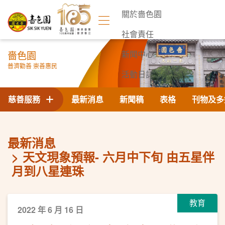
關於嗇色園
社會責任
嗇色園
新聞中心
普濟勸善 崇善惠民
活動日誌
聯絡我們
慈善服務
最新消息
新聞稿
表格
刊物及多
最新消息
天文現象預報- 六月中下旬 由五星伴
月到八星連珠
教育
2022 年 6 月 16 日