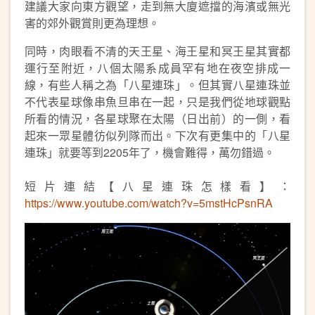
建議大家向東方觀望，走到無大廈遮擋的海濱或無光
害的郊外觀賞則更為理想。
同時，肉眼看不清的天王星、海王星和冥王星其實都
運行至附近，八個太陽系成員罕有地在夜空排成一
線，有些人稱之為「八星連珠」。但其實八星連珠並
不代表星球像串魚旦串在一起，只是我們從地球觀點
所看的情況，各星球聚在太陽（日出前）的一側，看
起來一眾星體彷似列隊而出。下次有更集中的「八星
連珠」就要等到2205年了，機會難得，萬勿錯過。
短片連結【八星連珠怎樣看】：
https://www.youtube.com/watch?v=5mstHcPsnRA