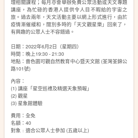
理相關課程；每月亦會舉辦免費公眾活動或天文專題
講座，為忙碌的香港人提供令人目不暇給的宇宙之
旅。過去兩年，天文活動主要以網上形式進行，由於
疫情漸催緩和，闊別多時的「天文觀星樂」回來了，
有興趣的公眾人士不容錯過。
日期：2022年6月2日（星期四）
時間：晚上19:30 - 21:30
地點：嗇色園可觀自然教育中心暨天文館 (荃灣荃錦公
路101號)
內容：
(1) 講座「星空巡禮及精選天象預報」
(2) 觀星
(3) 星象館體驗
費用：全免
名額：40
對象﹕適合公眾人士參加 (五歲以上)