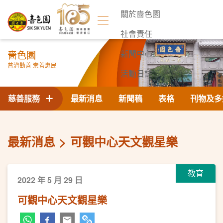
關於嗇色園
社會責任
嗇色園
新聞中心
普濟勸善 崇善惠民
活動日誌
聯絡我們
慈善服務
最新消息
新聞稿
表格
刊物及多
最新消息
可觀中心天文觀星樂
教育
2022 年 5 月 29 日
可觀中心天文觀星樂