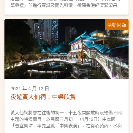
幕典禮」並進行賀誕及開光科儀，祈願香港經濟繁榮昌
盛，百業興旺，市民財運亨通。
活動回顧
2021 年 4 月 12 日
夜遊黃大仙祠：中樂欣賞
黃大仙祠將會在往後的初一、十五夜間開放時段預備不同
主題的特備節目，於農曆三月初一（4月12日）由本園
「普宜樂坊」率先呈獻「中樂表演」，在從心苑內、水榭
之上為遊園人士演奏多首悠揚悅耳的中樂曲目，讓大家可