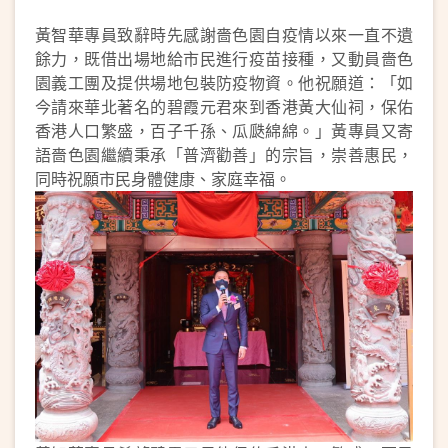
黃智華專員致辭時先感謝嗇色園自疫情以來一直不遺
餘力，既借出場地給市民進行疫苗接種，又動員嗇色
園義工團及提供場地包裝防疫物資。他祝願道：「如
今請來華北著名的碧霞元君來到香港黃大仙祠，保佑
香港人口繁盛，百子千孫、瓜瓞綿綿。」黃專員又寄
語嗇色園繼續秉承「普濟勸善」的宗旨，崇善惠民，
同時祝願市民身體健康、家庭幸福。