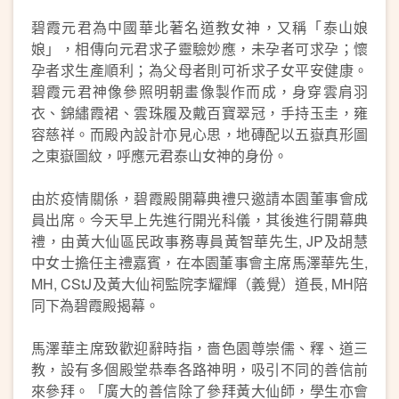
碧霞元君為中國華北著名道教女神，又稱「泰山娘
娘」，相傳向元君求子靈驗妙應，未孕者可求孕；懷
孕者求生產順利；為父母者則可祈求子女平安健康。
碧霞元君神像參照明朝畫像製作而成，身穿雲肩羽
衣、錦繡霞裙、雲珠履及戴百寶翠冠，手持玉圭，雍
容慈祥。而殿內設計亦見心思，地磚配以五嶽真形圖
之東嶽圖紋，呼應元君泰山女神的身份。
由於疫情關係，碧霞殿開幕典禮只邀請本園董事會成
員出席。今天早上先進行開光科儀，其後進行開幕典
禮，由黃大仙區民政事務專員黃智華先生, JP及胡慧
中女士擔任主禮嘉賓，在本園董事會主席馬澤華先生,
MH, CStJ及黃大仙祠監院李耀輝（義覺）道長, MH陪
同下為碧霞殿揭幕。
馬澤華主席致歡迎辭時指，嗇色園尊崇儒、釋、道三
教，設有多個殿堂恭奉各路神明，吸引不同的善信前
來參拜。「廣大的善信除了參拜黃大仙師，學生亦會