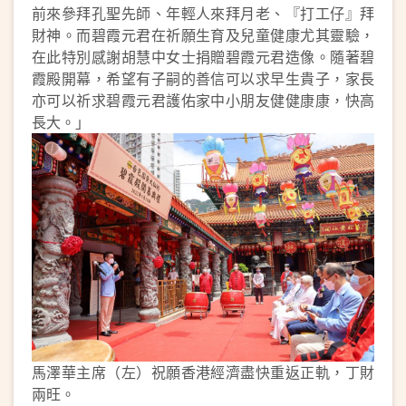
前來參拜孔聖先師、年輕人來拜月老、『打工仔』拜
財神。而碧霞元君在祈願生育及兒童健康尤其靈驗，
在此特別感謝胡慧中女士捐贈碧霞元君造像。隨著碧
霞殿開幕，希望有子嗣的善信可以求早生貴子，家長
亦可以祈求碧霞元君護佑家中小朋友健健康康，快高
長大。」
馬澤華主席（左）祝願香港經濟盡快重返正軌，丁財
兩旺。