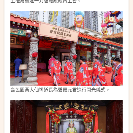
主禮嘉賓逐一到碧霞殿殿內上香。
嗇色園黃大仙祠道長為碧霞元君進行開光儀式。