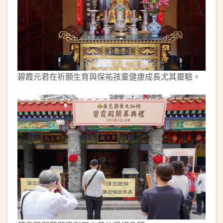
碧霞元君在祈願生育與保祐孩童健康成長尤其靈驗。