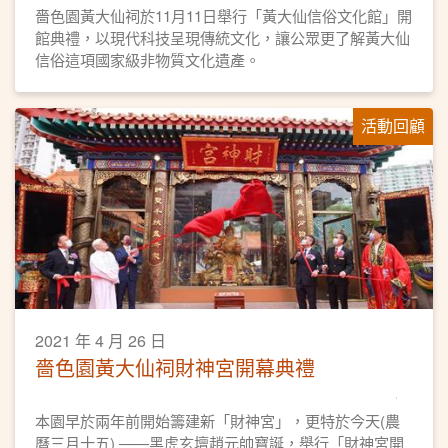
俗文化
嗇色園黃大仙祠於11月11日舉行「黃大仙信俗文化館」開
館典禮，以現代科技呈現傳統文化，讓公眾更了解黃大仙
信俗這項國家級非物質文化遺產。
活動回顧
2021 年 4 月 26 日
嗇色園黃大仙祠財神宮開幕典禮
本園早於兩年前開始籌建新「財神宮」，更特於今天(農
曆三月十五) ——黑虎玄壇趙元帥寶誕，舉行「財神宮開