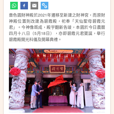
嗇色園財神殿於2021年遷移至新建之財神宮，而原財
神殿位置則改建為碧霞殿，祀奉「天仙聖母碧霞元
君」。今神像既成，殿宇翻新告竣，本園於今日農曆
四月十八日（5月18日），亦即碧霞元君寶誕，舉行
碧霞殿開光科儀及開幕典禮。