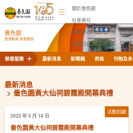
關於嗇色園
社會責任
嗇色園
新聞中心
普濟勸善 崇善惠民
活動日誌
聯絡我們
慈善服務
最新消息
新聞稿
表格
刊物及多
最新消息
嗇色園黃大仙祠碧霞殿開幕典禮
活動回顧
2022 年 5 月 18 日
嗇色園黃大仙祠碧霞殿開幕典禮