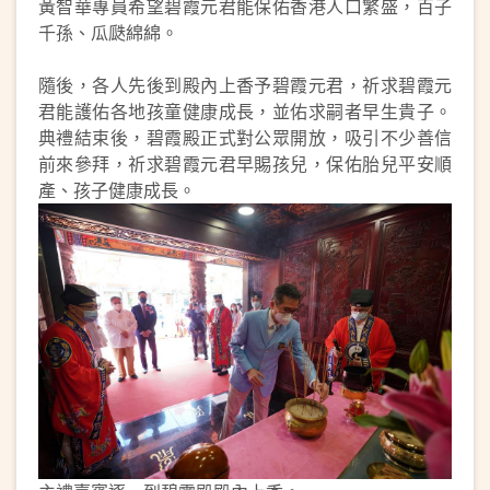
黃智華專員希望碧霞元君能保佑香港人口繁盛，百子
千孫、瓜瓞綿綿。
隨後，各人先後到殿內上香予碧霞元君，祈求碧霞元
君能護佑各地孩童健康成長，並佑求嗣者早生貴子。
典禮結束後，碧霞殿正式對公眾開放，吸引不少善信
前來參拜，祈求碧霞元君早賜孩兒，保佑胎兒平安順
產、孩子健康成長。