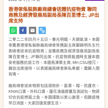
香港傢俬裝飾廠商總會送贈抗疫物資 聯同
商務及經濟發展局副局長陳百里博士, JP出
席支持
二零二二年四月十五日，春光明媚，天朗氣清。本園
幸獲香港傢俬裝飾廠商總會常務副主席鄺錦明先生代
表總會送來抗疫物資；並獲商務及經濟發展局副局長
陳百里博士, JP聯同出席。抗疫物資能適時支援本園
安老服務抗疫工作，本園馬澤華主席, MH,CStJ撥冗，
親自出席接待，以表揚廠商總會無私奉獻，盡顯人間
有情。
廠商總會送來物資包括探熱針、面罩、帽、防護衣、
KN95口罩、外科口罩、蓮花清瘟膠囊及測試包，物資
切合抗疫燃眉之急，本園謹致以衷心謝意。但願疫情
早日消退，大家回復安康生活。