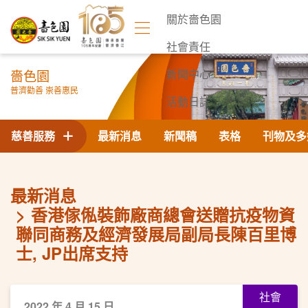
關於嗇色園
社會責任
嗇色園
新聞中心
普濟勸善 崇善惠民
活動日誌
聯絡我們
慈善服務
最新消息
新聞稿
表格
刊物及多
最新消息
香港傢俬裝飾廠商總會送贈抗疫物資
聯同商務及經濟發展局副局長陳百里博
士, JP出席支持
社會
2022 年 4 月 15 日