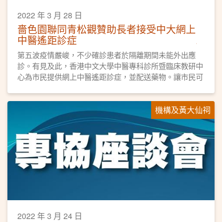
2022 年 3 月 28 日
嗇色園聯同青松觀贊助長者接受中大網上
中醫遙距診症
​第五波疫情嚴峻，不少確診患者於隔離期間未能外出應
診。有見及此，香港中文大學中醫專科診所暨臨床教研中
心為市民提供網上中醫遙距診症，並配送藥物。讓市民可
以安在家中應診，得到適切的治療。
機構及黃大仙祠
2022 年 3 月 24 日