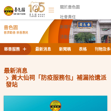
關於嗇色園
社會責任
嗇色園
新聞中心
普濟勸善 崇善惠民
活動日誌
聯絡我們
慈善服務
最新消息
新聞稿
表格
刊物及多
最新消息
黃大仙祠「防疫服務包」補漏拾遺派
發站