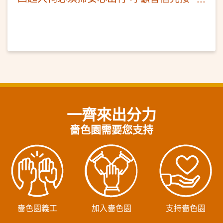
種疫苗
一齊來出分力
嗇色園需要您支持
嗇色園義工
加入嗇色園
支持嗇色園