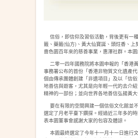
信俗，即信仰及習俗活動，背後更有一種
籤、藥籤(仙方)、黃大仙寶誕、頭炷香、
嗇色園百年來的慈善事業，惠澤社群。本園
二零一四年國務院將本園申報的「香港黃
事務署公布的首份「香港非物質文化遺產代
個由傳承團體創建「非遺項目」及以「信俗
地善信與遊客，尤其是向年輕一代的去介紹
精神的一部份；並向世界各地善信弘揚黃大
要在有限的空間興建一個信俗文化館並不
選定了月老平臺下鑽探。經過近三年多的時
表本園董事會感謝大家的包容及體諒。
本園最終選定了今年十一月十一日進行文