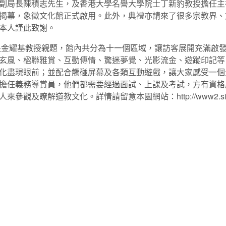
副局長陳積志先生，及香港大學名譽大學院士丁新豹教授擔任主
揭幕，象徵文化館正式啟用。此外，典禮亦請來了很多宗教界、
本人謹此致謝。
金耀基教授親題，館內共分為十一個區域，讓訪客展開充滿啟發
玄風、楹聯雅賞、互動傳情、驚迷夢覺、光影流金、遊蹤印記等
化盡現眼前；並配合觸碰屏幕及各類互動遊戲，讓大家感受一個
擔任義務導賞員，他們都需要經過面試、上課及考試，方有資格
瞭解道教文化。詳情請留意本園網站：http://www2.siksikyu