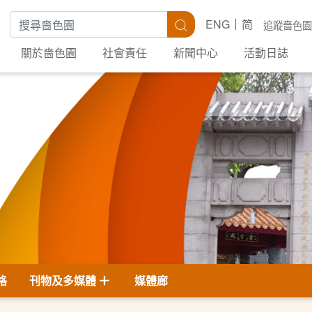
搜尋關鍵字
搜尋
ENG
简
追蹤嗇色園
關於嗇色園
社會責任
新聞中心
活動日誌
格
刊物及多媒體
媒體廊