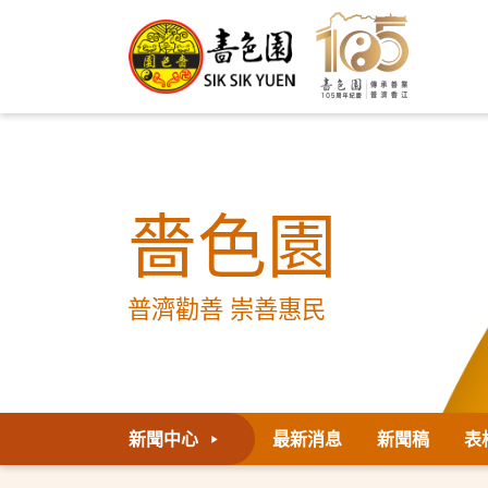
嗇色園
普濟勸善 崇善惠民
新聞中心
最新消息
新聞稿
表