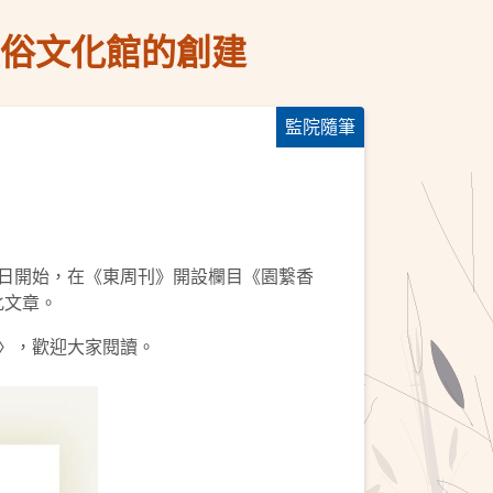
信俗文化館的創建
監院隨筆
5日開始，在《東周刊》開設欄目《園繋香
化文章。
建〉，歡迎大家閱讀。