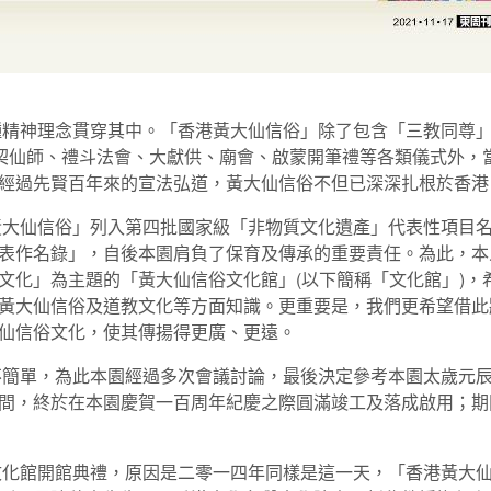
精神理念貫穿其中。「香港黃大仙信俗」除了包含「三教同尊」
上契仙師、禮斗法會、大獻供、廟會、啟蒙開筆禮等各類儀式外，
經過先賢百年來的宣法弘道，黃大仙信俗不但已深深扎根於香港
大仙信俗」列入第四批國家級「非物質文化遺產」代表性項目名
表作名錄」，自後本園肩負了保育及傳承的重要責任。為此，本
文化」為主題的「黃大仙信俗文化館」(以下簡稱「文化館」)，
黃大仙信俗及道教文化等方面知識。更重要是，我們更希望借此
仙信俗文化，使其傳揚得更廣、更遠。
簡單，為此本園經過多次會議討論，最後決定參考本園太歲元辰
間，終於在本園慶賀一百周年紀慶之際圓滿竣工及落成啟用；期
化館開館典禮，原因是二零一四年同樣是這一天，「香港黃大仙