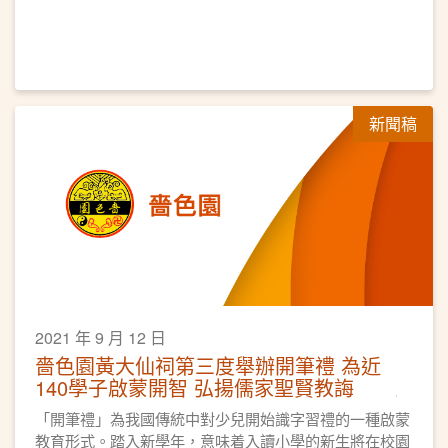
新聞稿
2021 年 9 月 12 日
嗇色園黃大仙祠第三度舉辦開筆禮 為近
140學子啟蒙開智 弘揚儒家聖賢教誨
「開筆禮」為我國傳統中對少兒開始識字習禮的一種啟蒙
教育形式。踏入新學年，意味着入讀小學的新生將在校園