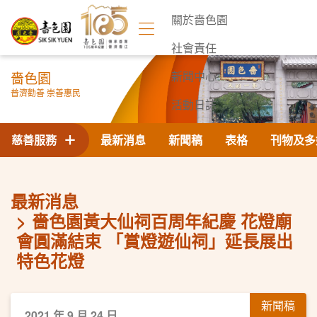
關於嗇色園
社會責任
嗇色園
新聞中心
普濟勸善 崇善惠民
活動日誌
聯絡我們
慈善服務
最新消息
新聞稿
表格
刊物及多
最新消息
嗇色園黃大仙祠百周年紀慶 花燈廟
會圓滿結束 「賞燈遊仙祠」延長展出
特色花燈
新聞稿
2021 年 9 月 24 日