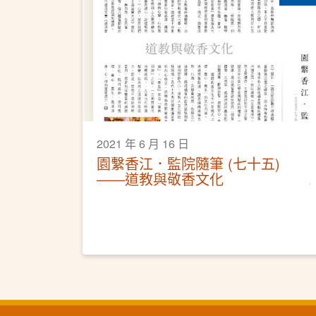
2021 年 6 月 16 日
園繫香江．監院隨筆 (七十五)
——道教與敬香文化