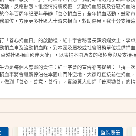
活動，反應熱烈。惟疫情持續反覆，流動捐血服務及各區捐血站
於今年百周年紀慶年舉辦「善心捐血日」全年捐血活動，鼓勵市
務單位，方便更多社區人士齊來捐血，救助傷患。我十分支持這
行「善心捐血日」的啟動禮，紅十字會秘書長蘇婉嫻女士、李卓
動捐血車及流動捐血隊，到本園及屬校或社會服務單位提供捐血
21卓越社區捐血夥伴大獎」，以表揚本園過去的積極參與及支持
生命是每個人應盡的責任；紅十字會的宣傳亦有提到：「捐一次
血車將會繼續停泊在本園山門外空地，大家可直接前往捐血，或先
，做到「善心．善意．善行」，實踐黃大仙師「普濟勸善」的精
化
監院隨筆