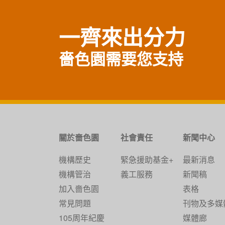
一齊來出分力
嗇色園需要您支持
關於嗇色園
社會責任
新聞中心
機構歷史
緊急援助基金+
最新消息
機構管治
義工服務
新聞稿
加入嗇色園
表格
常見問題
刊物及多媒
105周年紀慶
媒體廊