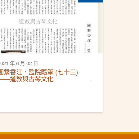
2021 年 6 月 02 日
園繫香江．監院隨筆 (七十三)
——道教與古琴文化