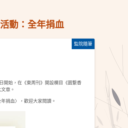
慶活動：全年捐血
監院隨筆
5日開始，在《東周刊》開設欄目《園繋香
化文章。
全年捐血〉，歡迎大家閱讀。