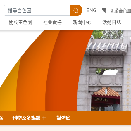
搜尋關鍵字
搜尋
ENG
简
追蹤嗇色園
關於嗇色園
社會責任
新聞中心
活動日誌
格
刊物及多媒體
媒體廊