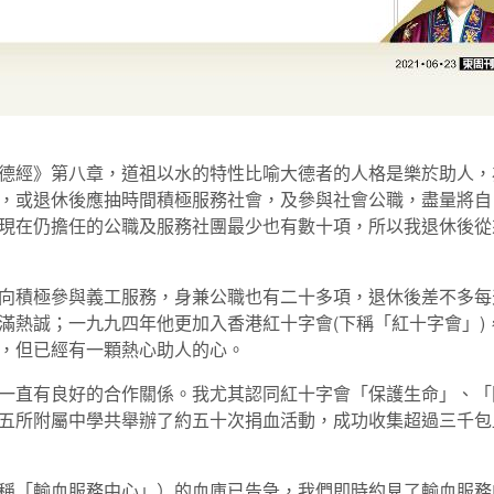
德經》第八章，道祖以水的特性比喻大德者的人格是樂於助人，
，或退休後應抽時間積極服務社會，及參與社會公職，盡量將自
現在仍擔任的公職及服務社團最少也有數十項，所以我退休後從
向積極參與義工服務，身兼公職也有二十多項，退休後差不多每
滿熱誠；一九九四年他更加入香港紅十字會(下稱「紅十字會」)
，但已經有一顆熱心助人的心。
一直有良好的合作關係。我尤其認同紅十字會「保護生命」、「
五所附屬中學共舉辦了約五十次捐血活動，成功收集超過三千包
稱「輸血服務中心」）的血庫已告急，我們即時約見了輸血服務