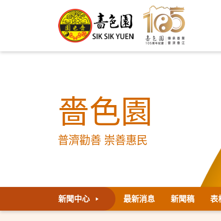
嗇色園
普濟勸善 崇善惠民
新聞中心
最新消息
新聞稿
表