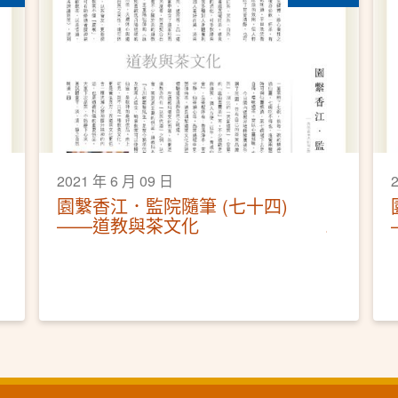
2021 年 6 月 09 日
園繫香江．監院隨筆 (七十四)
——道教與茶文化