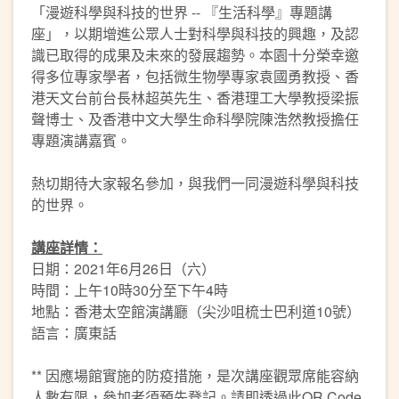
「漫遊科學與科技的世界 -- 『生活科學』專題講
座」，以期增進公眾人士對科學與科技的興趣，及認
識已取得的成果及未來的發展趨勢。本園十分榮幸邀
得多位專家學者，包括微生物學專家袁國勇教授、香
港天文台前台長林超英先生、香港理工大學教授梁振
聲博士、及香港中文大學生命科學院陳浩然教授擔任
專題演講嘉賓。
熱切期待大家報名參加，與我們一同漫遊科學與科技
的世界。
講座詳情：
日期：2021年6月26日（六）
時間：上午10時30分至下午4時
地點：香港太空館演講廳（尖沙咀梳士巴利道10號）
語言：廣東話
** 因應場館實施的防疫措施，是次講座觀眾席能容納
人數有限，參加者須預先登記。請即透過此QR Code