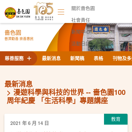
關於嗇色園
社會責任
嗇色園
新聞中心
普濟勸善 崇善惠民
活動日誌
聯絡我們
慈善服務
最新消息
新聞稿
表格
刊物及多
最新消息
漫遊科學與科技的世界 -- 嗇色園100
周年紀慶 「生活科學」專題講座
教育
2021 年 6 月 14 日