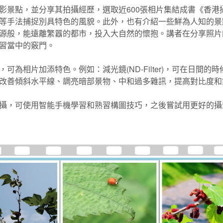
影景點，並分享其拍攝經歷，選取近600張相片集結成書《香港
等手法捕捉別具特色的風貌。此外，也有介紹一些鮮為人知的景
源般，能遠離繁囂的都市，投入大自然的懷抱。講者在分享照片
習當中的竅門。
可為相片加添特色。例如：減光鏡(ND-Filter)，可在日間
改善傾斜水平線、調亮暗部景物、中和過多雜訊，提高對比度和
攝，可使用智能手機學習和熟習構圖技巧，之後嘗試用更好的攝