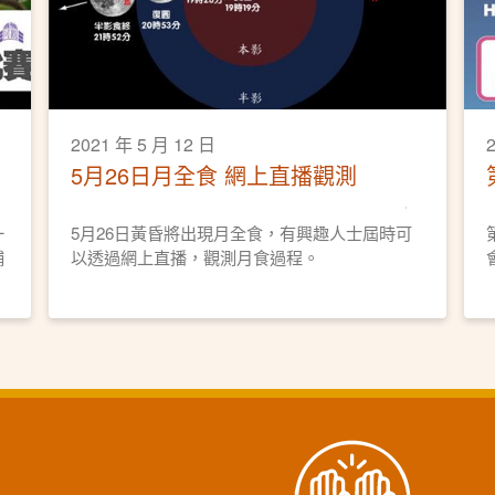
2021 年 5 月 12 日
5月26日月全食 網上直播觀測
一
5月26日黃昏將出現月全食，有興趣人士屆時可
捕
以透過網上直播，觀測月食過程。