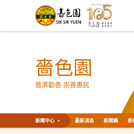
嗇色園
普濟勸善 崇善惠民
新聞中心
最新消息
新聞稿
表