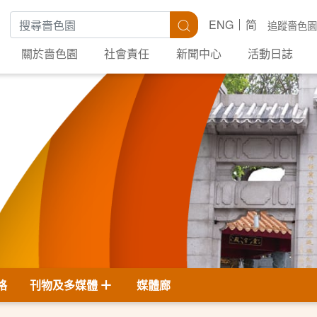
搜尋關鍵字
搜尋
ENG
简
追蹤嗇色園
關於嗇色園
社會責任
新聞中心
活動日誌
格
刊物及多媒體
媒體廊