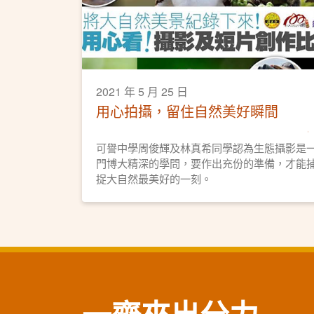
2021 年 5 月 25 日
用心拍攝，留住自然美好瞬間
可譽中學周俊輝及林真希同學認為生態攝影是
門博大精深的學問，要作出充份的準備，才能
捉大自然最美好的一刻。