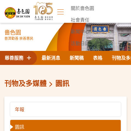
關於嗇色園
社會責任
嗇色園
新聞中心
普濟勸善 崇善惠民
活動日誌
聯絡我們
慈善服務
最新消息
新聞稿
表格
刊物及多
刊物及多媒體
園訊
年報
園訊