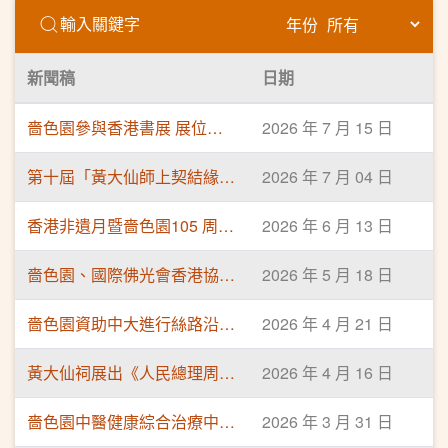
年份
新聞稿
日期
嗇色園參與香港書展 展位化身黃大仙師壇場 解構「大仙文創」大熱設計 票選黃大仙祠代表香氣
2026 年 7 月 15 日
第十屆「黃大仙師上契結緣儀式」圓滿舉行 300名善信與仙師結緣 日後依「仙師十訓」行善
2026 年 7 月 04 日
香港非遺月暨嗇色園105 周年紀慶—「非遺風韻．穿越傳承」正式揭幕 應節設端午非遺體驗 免費公眾活動推廣非遺
2026 年 6 月 13 日
嗇色園、國際佛光會香港協會 首度合辦「慶祝佛誕浴佛」活動 設互動體驗區 黃大仙祠延長開放時間
2026 年 5 月 18 日
嗇色園資助中大進行絲路沿線洞窟研究 助開辦碩士學科及出版圖冊 ​學術研討會今日開幕 一連三日發布成果
2026 年 4 月 21 日
黃大仙祠展出《人民總理周恩來生平業績展》 開幕典禮完滿舉行 公眾免費入場參觀
2026 年 4 月 16 日
嗇色園中醫健康綜合治療中心（黃大仙）新增WhatsApp預約服務
2026 年 3 月 31 日